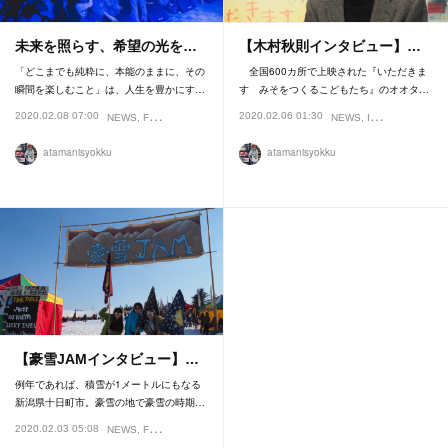
未来を照らす、希望の光を…
【木村秋則インタビュー】…
「どこまでも純粋に、本能のままに、その
全国600カ所で上映された『いただきま
瞬間を楽しむこと」は、人生を豊かにす…
す みそをつくるこどもたち』のオオタ…
2020.02.08 07:00
2020.02.06 01:30
NEWS
FESTIVAL
REVIEW
NEWS
INTERVIEW
atamanisyokku
atamanisyokku
【豪雪JAMインタビュー】…
例年であれば、積雪が1メートルにもなる
新潟県十日町市。豪雪の地で豪雪の時期…
2020.02.03 05:08
NEWS
FESTIVAL