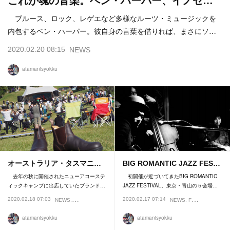
これが魂の音楽。ベン・ハーパー、イノセ…
ブルース、ロック、レゲエなど多様なルーツ・ミュージックを
内包するベン・ハーパー。彼自身の言葉を借りれば、まさにソ…
2020.02.20 08:15
NEWS
atamanisyokku
オーストラリア・タスマニ…
BIG ROMANTIC JAZZ FES…
去年の秋に開催されたニューアコーステ
初開催が近づいてきたBIG ROMANTIC
ィックキャンプに出店していたブランド…
JAZZ FESTIVAL。東京・青山の５会場…
2020.02.18 07:03
2020.02.17 07:14
NEWS
GEAR
NEWS
FESTIVAL
atamanisyokku
atamanisyokku