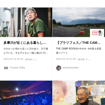
多摩川が近くにある暮らし…
【ブラリフェス／THE CAM…
小さかった頃から近くに川があり、川で遊
THE CAMP BOOK2019.6.8～9＠富士見高
んでいた。今も子どもと一緒に遊びに行…
原リゾート
2020.02.14 02:04
2020.02.10 01:59
NEWS
INTERVIEW
FEATURE
NEWS
FESTIVAL
Yusuke Chiba
atamanisyokku