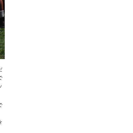
だ
で
ッ
で
。
を