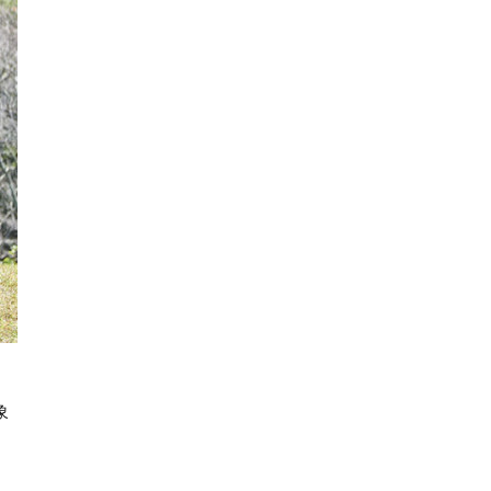
し
象
、