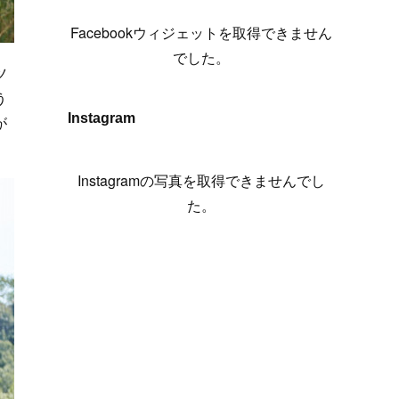
(
6
)
(
7
)
(
7
)
(
7
)
(
13
)
(
12
)
(
10
)
(
9
)
Facebookウィジェットを取得できません
(
7
)
(
8
)
(
5
)
(
7
)
(
14
)
(
6
)
(
14
)
でした。
ツ
(
7
)
(
4
)
(
5
)
(
8
)
(
8
)
(
2
)
う
(
4
)
(
9
)
(
3
)
(
9
)
Instagram
が
(
9
)
(
8
)
(
8
)
(
8
)
(
4
)
Instagramの写真を取得できませんでし
(
5
)
た。