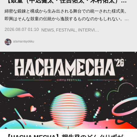
【鼓童（中込健太・住吉佑太・木村佑太）…
綿密な鍛錬と構成から生み出される舞台での統一された様式美。
即興はそんな鼓童の伝統から逸脱するものなのかもしれない。…
2026.08.07 01:10
NEWS
FESTIVAL
INTERVIEW
atamanisyokku