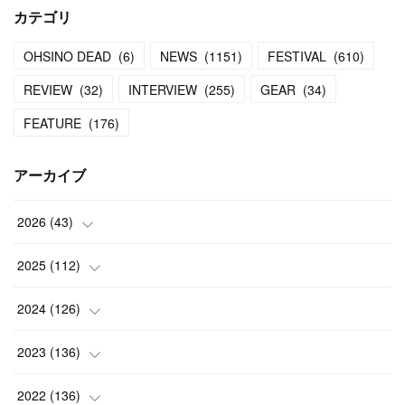
カテゴリ
OHSINO DEAD
(
6
)
NEWS
(
1151
)
FESTIVAL
(
610
)
REVIEW
(
32
)
INTERVIEW
(
255
)
GEAR
(
34
)
FEATURE
(
176
)
アーカイブ
2026
(
43
)
(
2
)
2025
(
112
)
(
3
)
(
7
)
2024
(
126
)
(
5
)
(
13
)
(
7
)
2023
(
136
)
(
13
)
(
15
)
(
13
)
(
4
)
2022
(
136
)