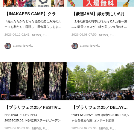
【INAKAFES CAMP】クラ…
【豪雪JAM】緑が美しい6月…
「先人たちがたどった音楽の楽しみ方のル
2月の豪雪の時季に行われてきた唯一無
ーツを私たちで再現し、田舎暮らしをよ…
二の豪雪フェスが、緑が美しい6月のキ…
2026.06.12 02:41
2026.06.08 07:50
NEWS
FESTIVAL
NEWS
FESTIVAL
atamanisyokku
atamanisyokku
【ブラリフェス25／FESTIV…
【ブラリフェス25／DELAY…
FESTIVAL FRUEZINHO
""DELAY2025"" 長野 原村2025.06.07＠八
20252025.06.14@立川ステージガーデン
ヶ岳自然文化園 コンサート広場
2026.06.05 03:00
2026.06.02 05:38
NEWS
FESTIVAL
NEWS
FESTIVAL