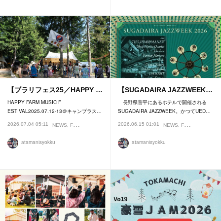
【ブラリフェス25／HAPPY …
【SUGADAIRA JAZZWEEK…
HAPPY FARM MUSIC F
長野県菅平にあるホテルで開催される
ESTIVAL2025.07.12-13＠キャンプラス…
SUGADAIRA JAZZWEEK。かつてUED…
2026.07.04 05:11
2026.06.15 01:01
NEWS
FESTIVAL
NEWS
FESTIVAL
atamanisyokku
atamanisyokku