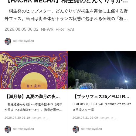
【HACHA MECHA】桐生発のどんぐりずが…
桐生発のヒップスター、どんぐりずが桐生を舞台に主催する野
外フェス。当日は街全体がトランス状態に包まれる伝統の「桐…
2026.08.05 06:02
NEWS
FESTIVAL
atamanisyokku
【満月祭】真夏の満月の夜…
【ブラリフェス25／FUJI R…
幹線道路から細い一本道を数キロ（何年
FUJI ROCK FESTIVAL ’252025.07.25 -27
か前までは未舗装だった）。携帯が圏外…
＠苗場スキー場
2026.07.30 01:19
2026.07.21 05:09
NEWS
FESTIVAL
NEWS
FESTIVAL
atamanisyokku
atamanisyokku