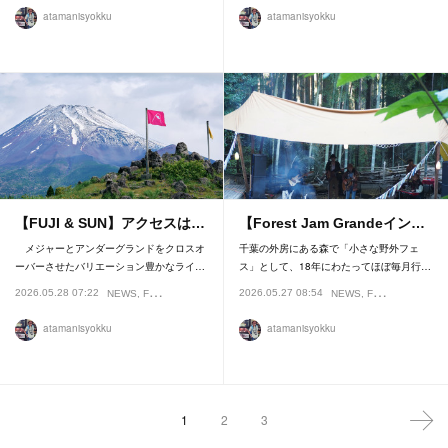
atamanisyokku
atamanisyokku
【FUJI & SUN】アクセスは…
【Forest Jam Grandeイン…
メジャーとアンダーグランドをクロスオ
千葉の外房にある森で「小さな野外フェ
ーバーさせたバリエーション豊かなライ…
ス」として、18年にわたってほぼ毎月行…
2026.05.28 07:22
2026.05.27 08:54
NEWS
FESTIVAL
NEWS
FESTIVAL
INTE
atamanisyokku
atamanisyokku
1
2
3