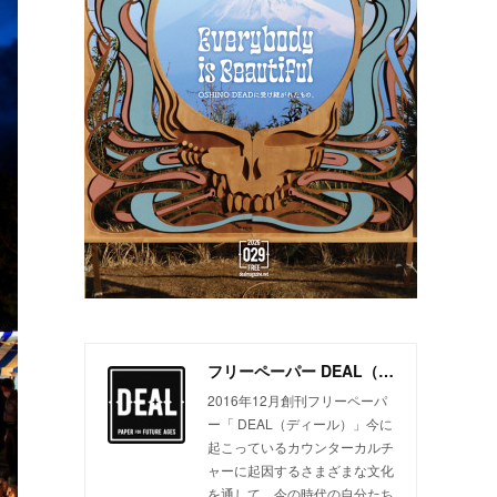
フリーペーパー DEAL（ディール）
2016年12月創刊フリーペーパ
ー「 DEAL（ディール）」今に
起こっているカウンターカルチ
ャーに起因するさまざまな文化
を通して、今の時代の自分たち