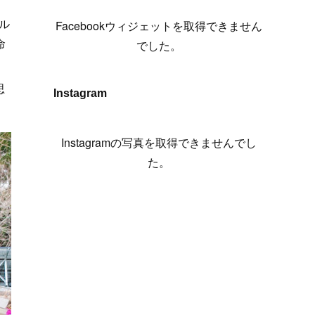
(
6
)
(
7
)
(
7
)
(
7
)
(
13
)
(
12
)
(
10
)
(
9
)
ル
Facebookウィジェットを取得できません
(
7
)
(
8
)
(
5
)
(
7
)
(
14
)
(
6
)
(
14
)
命
でした。
(
7
)
(
4
)
(
5
)
(
8
)
(
8
)
(
2
)
(
4
)
(
9
)
(
3
)
(
9
)
思
Instagram
(
9
)
(
8
)
(
8
)
(
8
)
(
4
)
Instagramの写真を取得できませんでし
(
5
)
た。