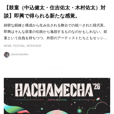
【鼓童（中込健太・住吉佑太・木村佑太）対
談】即興で得られる新たな感覚。
綿密な鍛錬と構成から生み出される舞台での統一された様式美。
即興はそんな鼓童の伝統から逸脱するものなのかもしれない。鼓
童という自負を持ちつつ、外部のアーティストたちともセッシ…
NEWS
FESTIVAL
INTERVIEW
atamanisyokku