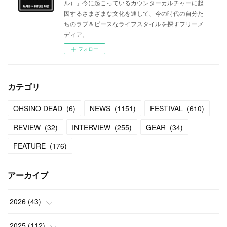
ル）」今に起こっているカウンターカルチャーに起
因するさまざまな文化を通して、今の時代の自分た
ちのラブ＆ピースなライフスタイルを探すフリーメ
ディア。
フォロー
カテゴリ
OHSINO DEAD
(
6
)
NEWS
(
1151
)
FESTIVAL
(
610
)
REVIEW
(
32
)
INTERVIEW
(
255
)
GEAR
(
34
)
FEATURE
(
176
)
アーカイブ
2026
(
43
)
(
2
)
2025
(
112
)