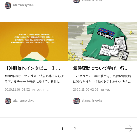
atamanisyokku
【沖野修也インタビュー】…
気候変動について学び、行…
1992年のオープン以来、渋谷の地下からク
パタゴニア日本支社では、気候変動問題
ラブカルチャーを発信し続けているTHE …
に関心を持ち、行動を起こしたいと考え…
2020.11.06 02:52
2020.11.06 02:07
NEWS
FESTIVAL
NEWS
atamanisyokku
atamanisyokku
1
2