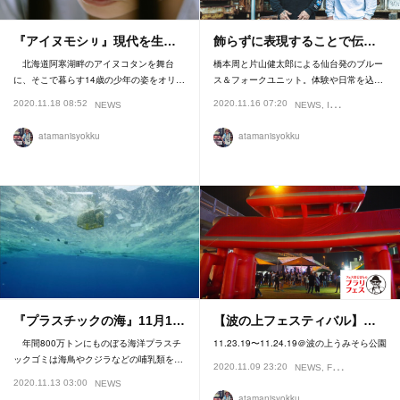
『アイヌモシㇼ』現代を生…
飾らずに表現することで伝…
北海道阿寒湖畔のアイヌコタンを舞台
橋本周と片山健太郎による仙台発のブルー
に、そこで暮らす14歳の少年の姿をオリ…
ス＆フォークユニット。体験や日常を込…
2020.11.18 08:52
2020.11.16 07:20
NEWS
NEWS
INTERVIEW
atamanisyokku
atamanisyokku
『プラスチックの海』11月1…
【波の上フェスティバル】…
年間800万トンにものぼる海洋プラスチ
11.23.19〜11.24.19＠波の上うみそら公園
ックゴミは海鳥やクジラなどの哺乳類を…
2020.11.09 23:20
NEWS
FESTIVAL
2020.11.13 03:00
NEWS
atamanisyokku