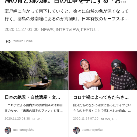
海の青と畑の緑。百の仕事を手にする「お…
室戸岬に向かって南下していくと、徐々に自然の色が深くなって
行く。徳島の最南端にあるのが海陽町。日本有数のサーフスポ…
2020.11.27 01:00
NEWS
INTERVIEW
FEATURE
Yusuke Chiba
日本の絶景・自然遺産・文…
コロナ禍によってもたらさ…
コロナによる国内外の移動制限や活動自
自分たちのなかに確実にあったライブとい
粛のなか、「未来の日本のファン」を獲…
うものを手放すことで感じられた自由。…
2020.11.25 03:38
2020.11.24 07:20
NEWS
NEWS
INTERVIEW
atamanisyokku
atamanisyokku