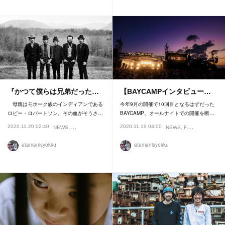
『かつて僕らは兄弟だった…
【BAYCAMPインタビュー…
母親はモホーク族のインディアンである
今年9月の開催で10回目となるはずだった
ロビー・ロバートソン。その血がそうさ…
BAYCAMP。オールナイトでの開催を断…
2020.11.20 02:40
2020.11.19 03:00
NEWS
REVIEW
NEWS
FESTIVAL
atamanisyokku
atamanisyokku