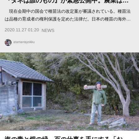
『タネは誰のもの』が緊急公開中。農業は…
現在会期中の国会で種苗法の改定案が審議されている。種苗法
は品種の育成者の権利保護を定めた法律だ。日本の種苗の海外…
2020.11.27 01:20
NEWS
atamanisyokku