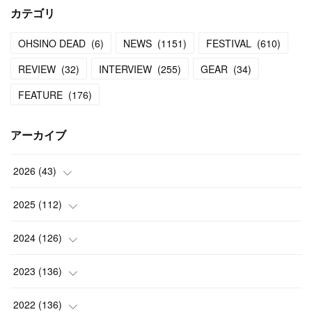
カテゴリ
OHSINO DEAD
(
6
)
NEWS
(
1151
)
FESTIVAL
(
610
)
REVIEW
(
32
)
INTERVIEW
(
255
)
GEAR
(
34
)
FEATURE
(
176
)
アーカイブ
2026
(
43
)
(
2
)
2025
(
112
)
(
3
)
(
7
)
2024
(
126
)
(
5
)
(
13
)
(
7
)
2023
(
136
)
(
13
)
(
15
)
(
13
)
(
4
)
2022
(
136
)