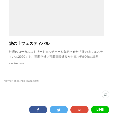
波の上フェスティバル
沖縄のローカルストリートカルチャーを集結させた「波の上フェステ
ィバル2020」を、那覇空港／那覇国際通りから車で約10分の場所…
namifes.com
NEWS
(
1151
)
FESTIVAL
(
610
)