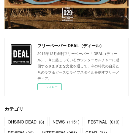
フリーペーパー DEAL（ディール）
2016年12月創刊フリーペーパー「 DEAL（ディー
ル）」今に起こっているカウンターカルチャーに起
因するさまざまな文化を通して、今の時代の自分た
ちのラブ＆ピースなライフスタイルを探すフリーメ
ディア。
フォロー
カテゴリ
OHSINO DEAD
(
6
)
NEWS
(
1151
)
FESTIVAL
(
610
)
REVIEW
(
32
)
INTERVIEW
(
255
)
GEAR
(
34
)