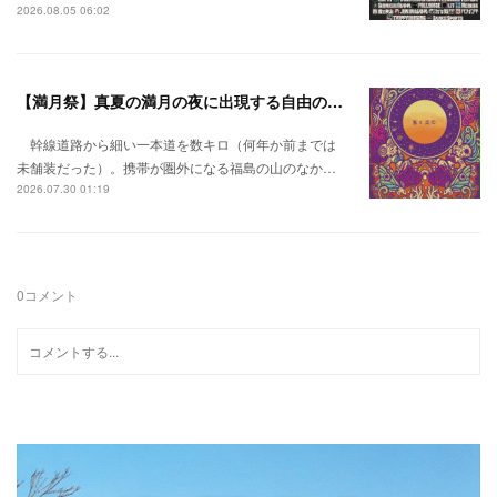
2026.08.05 06:02
【満月祭】真夏の満月の夜に出現する自由の桃源郷。
幹線道路から細い一本道を数キロ（何年か前までは
未舗装だった）。携帯が圏外になる福島の山のなか…
2026.07.30 01:19
0
コメント