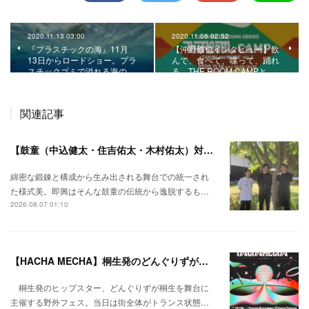
2020.11.13 03:00
2020.11.06 02:52
『プラスチックの海』11月
【沖野修也インタビュー】飲
13日からロードショー。プラ
んで、食べて、喋って、踊れ
スチックゴミで溢れる海の…
る。THE ROOM CAMPと…
関連記事
【鼓童（中込健太・住吉佑太・木村佑太）対談】即興で得られる新たな感覚。
綿密な鍛錬と構成から生み出される舞台での統一され
た様式美。即興はそんな鼓童の伝統から逸脱するも…
2026.08.07 01:10
【HACHA MECHA】桐生発のどんぐりずが桐生をハチャメチャに彩る。
桐生発のヒップスター、どんぐりずが桐生を舞台に
主催する野外フェス。当日は街全体がトランス状態…