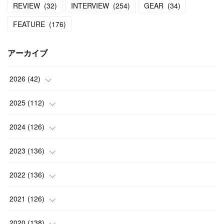
REVIEW
(
32
)
INTERVIEW
(
254
)
GEAR
(
34
)
FEATURE
(
176
)
アーカイブ
2026
(
42
)
(
1
)
2025
(
112
)
(
3
)
(
7
)
2024
(
126
)
(
5
)
(
13
)
(
7
)
2023
(
136
)
(
13
)
(
15
)
(
13
)
(
4
)
2022
(
136
)
(
6
)
(
12
)
(
15
)
(
15
)
(
6
)
2021
(
126
)
(
2
)
(
12
)
(
23
)
(
21
)
(
20
)
(
13
)
2020
(
138
)