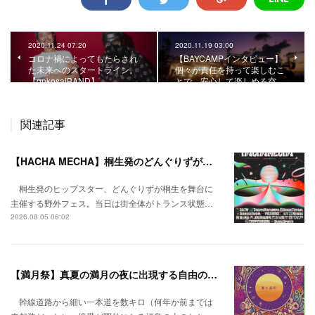
2020.11.24 07:20
2020.11.19 03:00
コロナ禍によってもたらされ
【BAYCAMPインタビュー】
た未来へのスタートライン。
個々が責任を持って楽しむこ
【gnkosaiBAND】
とで、安心して楽しめる空…
関連記事
【HACHA MECHA】桐生発のどんぐりずが桐生をハチャメチャに彩る。
桐生発のヒップスター、どんぐりずが桐生を舞台に
主催する野外フェス。当日は街全体がトランス状態…
2026.08.05 06:02
【満月祭】真夏の満月の夜に出現する自由の桃源郷。
幹線道路から細い一本道を数キロ（何年か前までは