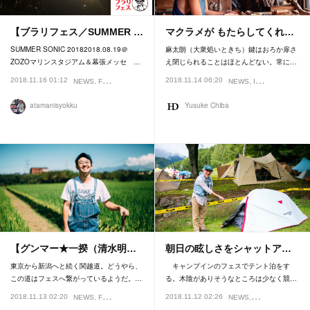
【ブラリフェス／SUMMER …
マクラメが もたらしてくれ…
SUMMER SONIC 20182018.08.19＠
麻太朗（大衆処いときち）鍵はおろか扉さ
ZOZOマリンスタジアム＆幕張メッセ …
え閉じられることはほとんどない。常に…
2018.11.16 01:12
2018.11.14 06:20
NEWS
FESTIVAL
NEWS
INTERVIEW
FEA
atamanisyokku
Yusuke Chiba
【グンマー★一揆（清水明…
朝日の眩しさをシャットア…
東京から新潟へと続く関越道。どうやら、
キャンプインのフェスでテント泊をす
この道はフェスへ繋がっているようだ。…
る。木陰がありそうなところは少なく競…
2018.11.13 02:20
2018.11.12 02:26
NEWS
FESTIVAL
NEWS
GEAR