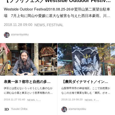
【ブラリフェス／Westside Outdoor Festiv…
Westside Outdoor Festival2018.08.25-26＠鷲羽山第二展望台駐車
場 7月上旬に岡山や愛媛に甚大な被害を与えた西日本豪雨。川…
2018.11.28 09:00
NEWS
FESTIVAL
atamanisyokku
表裏一体？都市と自然の多…
【農民ダイナマイト／イン…
伊豆とは思えないうっそうとした森のなか
山梨県甲州市の神金地区。ここで自然豊か
に潜む山小屋と東京という世界有数の大…
なこの土地で農業を勤しむ「農民」がオ…
2018.11.27 01:40
2018.11.19 08:20
NEWS
INTERVIEW
FEATURE
NEWS
FESTIVAL
Yusuke Chiba
atamanisyokku