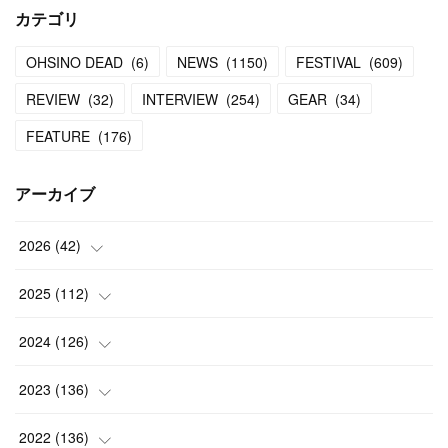
カテゴリ
OHSINO DEAD
(
6
)
NEWS
(
1150
)
FESTIVAL
(
609
)
REVIEW
(
32
)
INTERVIEW
(
254
)
GEAR
(
34
)
FEATURE
(
176
)
アーカイブ
2026
(
42
)
(
1
)
2025
(
112
)
(
3
)
(
7
)
2024
(
126
)
(
5
)
(
13
)
(
7
)
2023
(
136
)
(
13
)
(
15
)
(
13
)
(
4
)
2022
(
136
)