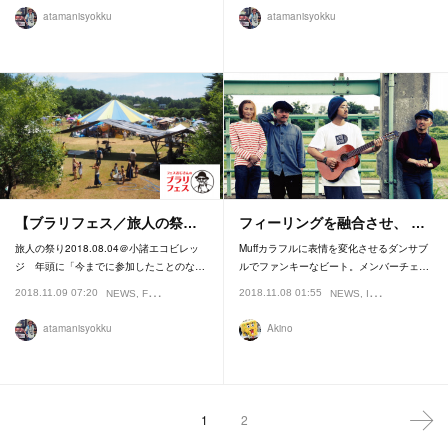
atamanisyokku
atamanisyokku
【ブラリフェス／旅人の祭…
フィーリングを融合させ、 …
旅人の祭り2018.08.04＠小諸エコビレッ
Muffカラフルに表情を変化させるダンサブ
ジ 年頭に「今までに参加したことのな…
ルでファンキーなビート。メンバーチェ…
2018.11.09 07:20
2018.11.08 01:55
NEWS
FESTIVAL
NEWS
INTERVIEW
FEA
atamanisyokku
Akino
1
2