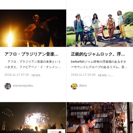
アフロ・ブラジリアン音楽…
正統的なジャムロック。浮…
アフロ・ブラジリアン音楽の未来という
barbarfishジャム特有の浮遊感のあるギタ
べき才人、ファビアーノ・ド・ナシメン…
ーサウンドにグルーブのあるリズム。音…
2018.11.17 07:20
2018.11.17 02:40
NEWS
NEWS
INTERVIEW
FEA
atamanisyokku
Akino