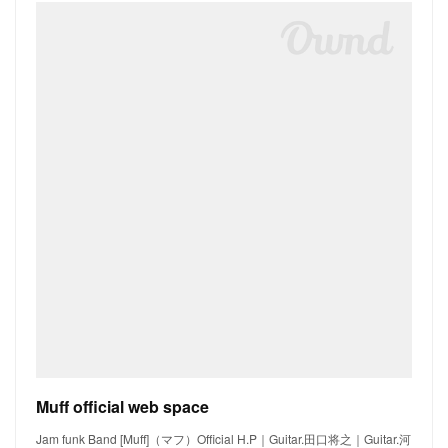
Muff official web space
Jam funk Band [Muff]（マフ）Official H.P｜Guitar.田口将之｜Guitar.河