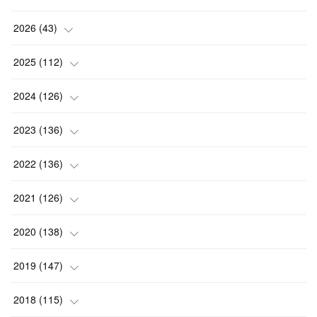
2026
(
43
)
(
2
)
2025
(
112
)
(
3
)
(
7
)
2024
(
126
)
(
5
)
(
13
)
(
7
)
2023
(
136
)
(
13
)
(
15
)
(
13
)
(
4
)
2022
(
136
)
(
6
)
(
12
)
(
15
)
(
15
)
(
6
)
2021
(
126
)
(
2
)
(
12
)
(
23
)
(
21
)
(
20
)
(
13
)
2020
(
138
)
(
6
)
(
6
)
(
17
)
(
15
)
(
22
)
(
13
)
(
9
)
2019
(
147
)
(
6
)
(
6
)
(
5
)
(
14
)
(
11
)
(
9
)
(
14
)
(
14
)
2018
(
115
)