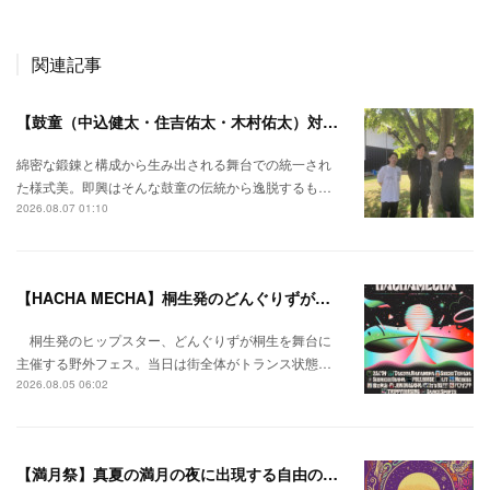
関連記事
【鼓童（中込健太・住吉佑太・木村佑太）対談】即興で得られる新たな感覚。
綿密な鍛錬と構成から生み出される舞台での統一され
た様式美。即興はそんな鼓童の伝統から逸脱するも…
2026.08.07 01:10
【HACHA MECHA】桐生発のどんぐりずが桐生をハチャメチャに彩る。
桐生発のヒップスター、どんぐりずが桐生を舞台に
主催する野外フェス。当日は街全体がトランス状態…
2026.08.05 06:02
【満月祭】真夏の満月の夜に出現する自由の桃源郷。