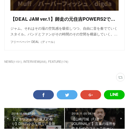
【DEAL JAM ver.1】師走の元住吉POWERS2で開催決定！
ジャム。それはその場の空気感を吸収しつつ、自由に音を奏でていく
スタイル。バンドとファンがその時間のその空間を構築していく。…
フリーペーパー DEAL（ディール）
NEWS
(
1151
)
INTERVIEW
(
255
)
FEATURE
(
176
)
2018.11.09 07:20
2018.11.05 08:16
【ブラリフェス／旅人の祭
【山崎円城（F.I.B
り】DIYの小さな祭りに最新
JOURNAL）】言葉の場所を
系を感じる。
作るためのコミュニケーシ…