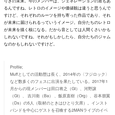
りきの未来。今のメンバーは、ジェネレーションの差もあ
るんですね。レトロのイメージや価値観は違うと思うんで
すけど、それぞれのルーツを持ち寄った作品であり、それ
が未来に届けられるっていうイメージ。自分たちのレトロ
が未来を描く核になる。だから音としては人間くさいかも
しれないですね。それがもしかしたら、自分たちのジャム
なのかもしれないですけど。
Profile;
Muffとしての活動歴は長く、2014年の〈フジロック〉
など数多くのフェスに出演を果たしている。2017年1
月からの現メンバーは田口将之（Gt）、河野譲
（Gt）、 吉川衛（Ba） 、飯原直樹（Org）、谷本朋翼
（Ds）の5人（取材のときはひとり欠席）。インスト
バンドを中心にゲストを召喚する2MANライブのイベ