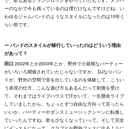
で、歌もあるグランジロックをやっていたんです。メンバ
ーのなかで今も残っているのは僕だけなんですけどね。い
わゆるジャムバンドのようなスタイルになったのは10年く
らい前です。
ー バンドのスタイルが移行していったのはどういう理由
があって？
田口
2002年とか2003年とか、野外で小規模なパーティー
がいろいろ開催されていたじゃないですか。 DJなりバン
ドが、野外の空間で音を出しているのを体験して、こうい
う表現の仕方、こんな遊び方もあるんだって刺激を受け
て。それまではライブハウスで汗かいて、一生懸命ライブ
していましたから。ちょっとずつ自由な方向って言ったら
いいか、パーティーやダンスミュージックシーンに転換し
ていったんですね。歌も少なくなっていって。そして完全
にインストになって、クラブとか野外フェスに出るように