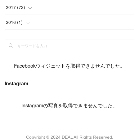
(
14
)
(
4
)
(
11
)
(
15
)
(
19
)
(
19
)
(
17
)
(
8
)
2017
(
72
)
(
8
)
(
18
)
(
8
)
(
6
)
(
15
)
(
18
)
(
22
)
(
17
)
(
16
)
2016
(
1
)
(
5
)
(
8
)
(
16
)
(
10
)
(
6
)
(
12
)
(
13
)
(
14
)
(
14
)
(
1
)
(
8
)
(
7
)
(
10
)
(
13
)
(
15
)
(
11
)
(
15
)
(
9
)
(
9
)
(
6
)
(
3
)
(
8
)
(
11
)
(
16
)
(
12
)
(
13
)
(
17
)
(
8
)
Facebookウィジェットを取得できませんでした。
(
6
)
(
7
)
(
7
)
(
7
)
(
13
)
(
12
)
(
10
)
(
9
)
Instagram
(
7
)
(
8
)
(
5
)
(
7
)
(
14
)
(
6
)
(
14
)
(
7
)
(
4
Instagramの写真を取得できませんでした。
)
(
5
)
(
8
)
(
8
)
(
2
)
(
4
)
(
9
)
(
3
)
(
9
)
(
9
)
(
8
)
(
8
)
Copyright © 2024 DEAL All Rights Reserved.