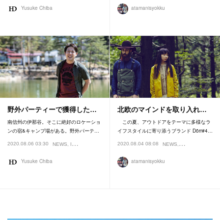
Yusuke Chiba
atamanisyokku
野外パーティーで獲得した…
北欧のマインドを取り入れ…
南信州の伊那谷。そこに絶好のロケーショ
この夏、アウトドアをテーマに多様なラ
ンの宿&キャンプ場がある。野外パーテ…
イフスタイルに寄り添うブランド Dörr#4…
2020.08.06 03:30
2020.08.04 08:08
NEWS
INTERVIEW
FEATURE
NEWS
GEAR
Yusuke Chiba
atamanisyokku