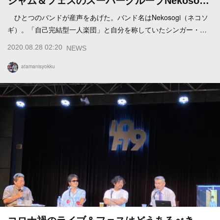
ジャム＆フェスのスーパーグループNekoso…
ひとつのバンドが産声をあげた。バンド名はNekosogi（ネコソ
ギ）。「自己完結型一人楽団」と自分を称していたシンガー・…
2020.08.28 02:20
NEWS
atamanisyokku