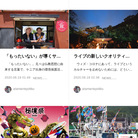
「もったいない」が導くサ…
ライブの新しいクオリティ…
「もったいない」。元々は仏教思想に由
ウィズ・コロナにあって、ライブという
来する⾔葉で、ケニア出身の環境保護活…
カルチャーを止めないためには、どうい…
2020.08.19 01:49
2020.08.18 02:38
NEWS
REVIEW
NEWS
REVIEW
atamanisyokku
atamanisyokku