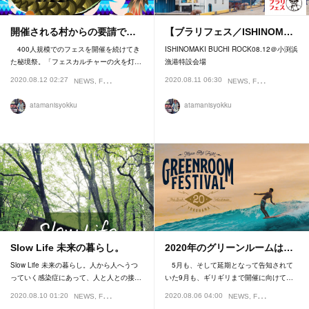
開催される村からの要請で…
【ブラリフェス／ISHINOM…
400人規模でのフェスを開催を続けてき
ISHINOMAKI BUCHI ROCK08.12＠小渕浜
た秘境祭。「フェスカルチャーの火を灯…
漁港特設会場
2020.08.12 02:27
2020.08.11 06:30
NEWS
FESTIVAL
NEWS
FESTIVAL
atamanisyokku
atamanisyokku
Slow Life 未来の暮らし。
2020年のグリーンルームは…
Slow Life 未来の暮らし。人から人へうつ
5月も、そして延期となって告知されて
っていく感染症にあって、人と人との接…
いた9月も、ギリギリまで開催に向けて…
2020.08.10 01:20
2020.08.06 04:00
NEWS
FEATURE
NEWS
FESTIVAL