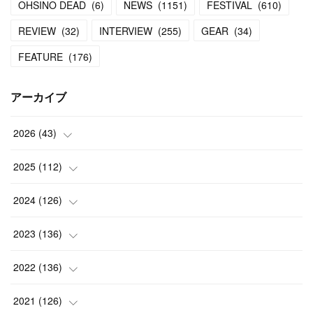
OHSINO DEAD
(
6
)
NEWS
(
1151
)
FESTIVAL
(
610
)
REVIEW
(
32
)
INTERVIEW
(
255
)
GEAR
(
34
)
FEATURE
(
176
)
アーカイブ
2026
(
43
)
(
2
)
2025
(
112
)
(
3
)
(
7
)
2024
(
126
)
(
5
)
(
13
)
(
7
)
2023
(
136
)
(
13
)
(
15
)
(
13
)
(
4
)
2022
(
136
)
(
6
)
(
12
)
(
15
)
(
15
)
(
6
)
2021
(
126
)