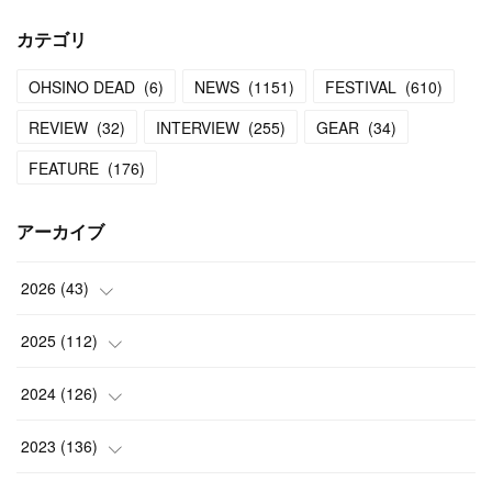
カテゴリ
OHSINO DEAD
(
6
)
NEWS
(
1151
)
FESTIVAL
(
610
)
REVIEW
(
32
)
INTERVIEW
(
255
)
GEAR
(
34
)
FEATURE
(
176
)
アーカイブ
2026
(
43
)
(
2
)
2025
(
112
)
(
3
)
(
7
)
2024
(
126
)
(
5
)
(
13
)
(
7
)
2023
(
136
)
(
13
)