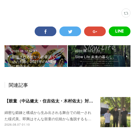
2020.08.12 02:27
2020.08.10 01:20
開催される村からの要請で中
Slow Life 未来の暮らし。
止の判断。2021年の秘境祭
に期待する。
関連記事
【鼓童（中込健太・住吉佑太・木村佑太）対談】即興で得られる新たな感覚。
綿密な鍛錬と構成から生み出される舞台での統一され
た様式美。即興はそんな鼓童の伝統から逸脱するも…
2026.08.07 01:10