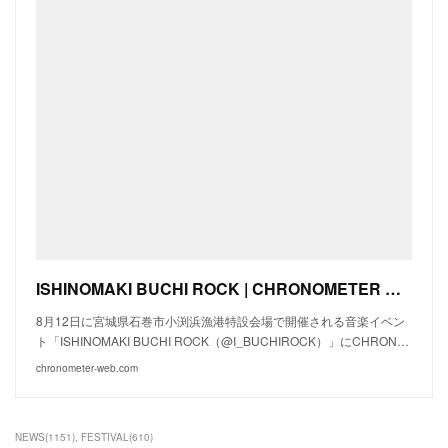
ISHINOMAKI BUCHI ROCK | CHRONOMETER Official SiteISHINOMAKI BUCHI ROCK – CHRONOMETER Official Site
8月12日に宮城県石巻市小渕浜漁港特設会場で開催される音楽イベン
ト「ISHINOMAKI BUCHI ROCK（@I_BUCHIROCK）」にCHRON…
chronometer-web.com
NEWS
(
1151
)
FESTIVAL
(
610
)