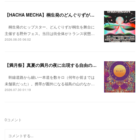
【HACHA MECHA】桐生発のどんぐりずが桐生をハチャメチャに彩る。
桐生発のヒップスター、どんぐりずが桐生を舞台に
主催する野外フェス。当日は街全体がトランス状態…
2026.08.05 06:02
【満月祭】真夏の満月の夜に出現する自由の桃源郷。
幹線道路から細い一本道を数キロ（何年か前までは
未舗装だった）。携帯が圏外になる福島の山のなか…
2026.07.30 01:19
0
コメント