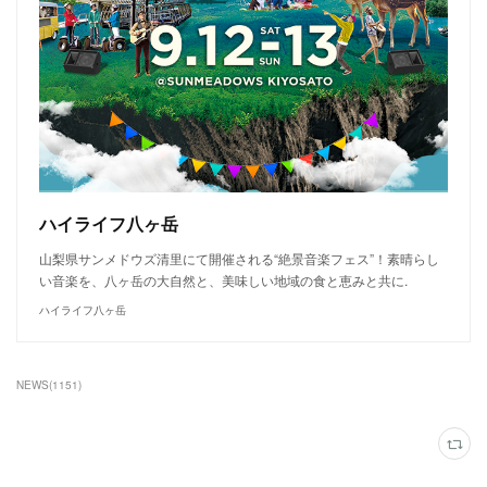
ハイライフ八ヶ岳
山梨県サンメドウズ清里にて開催される“絶景音楽フェス”！素晴らし
い音楽を、八ヶ岳の大自然と、美味しい地域の食と恵みと共に.
ハイライフ八ヶ岳
NEWS
(
1151
)