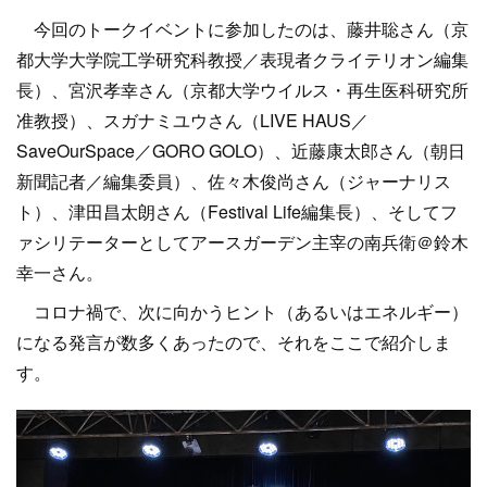
今回のトークイベントに参加したのは、藤井聡さん（京
都大学大学院工学研究科教授／表現者クライテリオン編集
長）、宮沢孝幸さん（京都大学ウイルス・再生医科研究所
准教授）、スガナミユウさん（LIVE HAUS／
SaveOurSpace／GORO GOLO）、近藤康太郎さん（朝日
新聞記者／編集委員）、佐々木俊尚さん（ジャーナリス
ト）、津田昌太朗さん（Festival Life編集長）、そしてフ
ァシリテーターとしてアースガーデン主宰の南兵衛＠鈴木
幸一さん。
コロナ禍で、次に向かうヒント（あるいはエネルギー）
になる発言が数多くあったので、それをここで紹介しま
す。