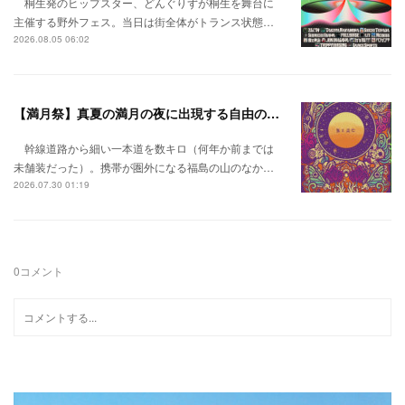
桐生発のヒップスター、どんぐりずが桐生を舞台に
主催する野外フェス。当日は街全体がトランス状態…
2026.08.05 06:02
【満月祭】真夏の満月の夜に出現する自由の桃源郷。
幹線道路から細い一本道を数キロ（何年か前までは
未舗装だった）。携帯が圏外になる福島の山のなか…
2026.07.30 01:19
0
コメント