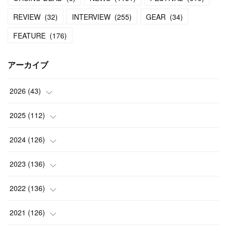
REVIEW
(
32
)
INTERVIEW
(
255
)
GEAR
(
34
)
FEATURE
(
176
)
アーカイブ
2026
(
43
)
(
2
)
2025
(
112
)
(
3
)
(
7
)
2024
(
126
)
(
5
)
(
13
)
(
7
)
2023
(
136
)
(
13
)
(
15
)
(
13
)
(
4
)
2022
(
136
)
(
6
)
(
12
)
(
15
)
(
15
)
(
6
)
2021
(
126
)