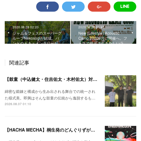
2020.08.28 02:20
2020.08.26 01:43
ジャム＆フェスのスーパーグ
New (Lifestyle) Acoustic
ループNekosogiが結成。バ
Camp 20209月に開催へ。フ
ンドのドキュメンタリーが…
ェスで提示される新しいラ…
関連記事
【鼓童（中込健太・住吉佑太・木村佑太）対談】即興で得られる新たな感覚。
綿密な鍛錬と構成から生み出される舞台での統一され
た様式美。即興はそんな鼓童の伝統から逸脱するも…
2026.08.07 01:10
【HACHA MECHA】桐生発のどんぐりずが桐生をハチャメチャに彩る。