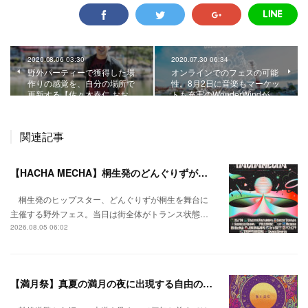
2020.08.06 03:30
2020.07.30 06:34
野外パーティーで獲得した場
オンラインでのフェスの可能
作りの感覚を、自分の場所で
性。8月2日に音楽もマーケッ
更新する【佐々木春仁 おお…
トも充実のWonderWindが…
関連記事
【HACHA MECHA】桐生発のどんぐりずが桐生をハチャメチャに彩る。
桐生発のヒップスター、どんぐりずが桐生を舞台に
主催する野外フェス。当日は街全体がトランス状態…
2026.08.05 06:02
【満月祭】真夏の満月の夜に出現する自由の桃源郷。