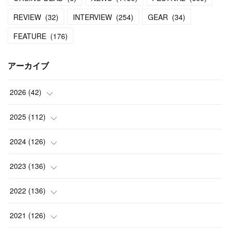
REVIEW
(
32
)
INTERVIEW
(
254
)
GEAR
(
34
)
FEATURE
(
176
)
アーカイブ
2026
(
42
)
(
1
)
2025
(
112
)
(
3
)
(
7
)
2024
(
126
)
(
5
)
(
13
)
(
7
)
2023
(
136
)
(
13
)
(
15
)
(
13
)
(
4
)
2022
(
136
)
(
6
)
(
12
)
(
15
)
(
15
)
(
6
)
2021
(
126
)