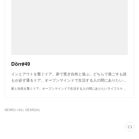
Dörr#49
インとアウトを繋ぐドア。家で寛ぎ自然と遊ぶ。どちらで過ごすも誰
もが必ず通るドア。オープンマインドで生活する人の間にありたい…
家と自然を繋ぐドア。オープンマインドで生活する人の間にありたいライフスケールブランド。
NEWS
(
1150
)
GEAR
(
34
)