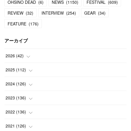
OHSINO DEAD
(
6
)
NEWS
(
1150
)
FESTIVAL
(
609
)
REVIEW
(
32
)
INTERVIEW
(
254
)
GEAR
(
34
)
FEATURE
(
176
)
アーカイブ
2026
(
42
)
(
1
)
2025
(
112
)
(
3
)
(
7
)
2024
(
126
)
(
5
)
(
13
)
(
7
)
2023
(
136
)
(
13
)
(
15
)
(
13
)
(
4
)
2022
(
136
)
(
6
)
(
12
)
(
15
)
(
15
)
(
6
)
2021
(
126
)