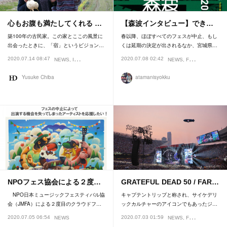
心もお腹も満たしてくれる …
【森波インタビュー】でき…
築100年の古民家。この家とここの風景に
春以降、ほぼすべてのフェスが中止、もし
出会ったときに、「宿」というビジョン…
くは延期の決定が出されるなか、宮城県…
2020.07.14 08:47
2020.07.08 02:42
NEWS
INTERVIEW
FEATURE
NEWS
FESTIVAL
Yusuke Chiba
atamanisyokku
NPOフェス協会による２度…
GRATEFUL DEAD 50 / FAR…
NPO日本ミュージックフェスティバル協
キャプテントリップと称され、サイケデリ
会（JMFA）による２度目のクラウドフ…
ックカルチャーのアイコンでもあったジ…
2020.07.05 06:54
2020.07.03 01:59
NEWS
NEWS
FESTIVAL
REVI