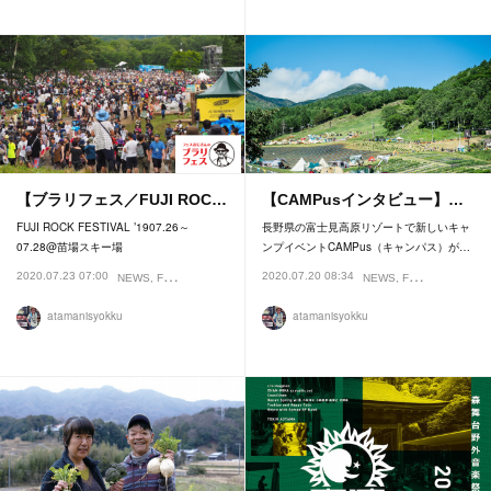
【ブラリフェス／FUJI ROC…
【CAMPusインタビュー】…
FUJI ROCK FESTIVAL ’1907.26～
長野県の富士見高原リゾートで新しいキャ
07.28@苗場スキー場
ンプイベントCAMPus（キャンパス）が…
2020.07.23 07:00
2020.07.20 08:34
NEWS
FESTIVAL
NEWS
FESTIVAL
atamanisyokku
atamanisyokku