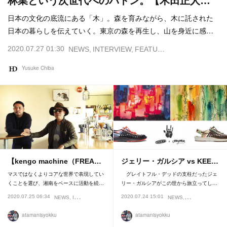
林業という次世代へのバトン。【木田正人…
日本の文化の底流にある「木」。森を育みながら、木に託された
日本の暮らしを伝えていく。東京の森を再生し、山を身近に感…
2020.07.27 01:30
NEWS
INTERVIEW
FEATURE
Yusuke Chiba
【kengo machine（FREA…
ジェリー・ガルシア vs KEE…
マスではなくよりコアな世界で表現してい
グレイトフル・デッドの支柱だったジェ
くことを選び、湘南をベースに活動を続…
リー・ガルシアがこの世から旅立ってし…
2020.07.25 06:34
2020.07.24 15:01
NEWS
INTERVIEW
NEWS
GEAR
atamanisyokku
atamanisyokku