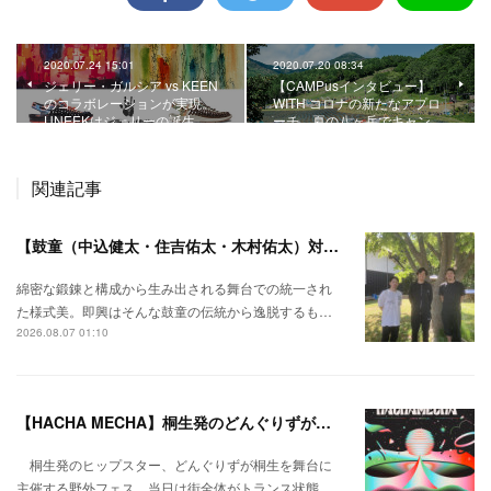
2020.07.24 15:01
2020.07.20 08:34
ジェリー・ガルシア vs KEEN
【CAMPusインタビュー】
のコラボレーションが実現。
WITH コロナの新たなアプロ
UNEEKはジェリーの誕生…
ーチ。夏の八ヶ岳でキャン…
関連記事
【鼓童（中込健太・住吉佑太・木村佑太）対談】即興で得られる新たな感覚。
綿密な鍛錬と構成から生み出される舞台での統一され
た様式美。即興はそんな鼓童の伝統から逸脱するも…
2026.08.07 01:10
【HACHA MECHA】桐生発のどんぐりずが桐生をハチャメチャに彩る。
桐生発のヒップスター、どんぐりずが桐生を舞台に
主催する野外フェス。当日は街全体がトランス状態…