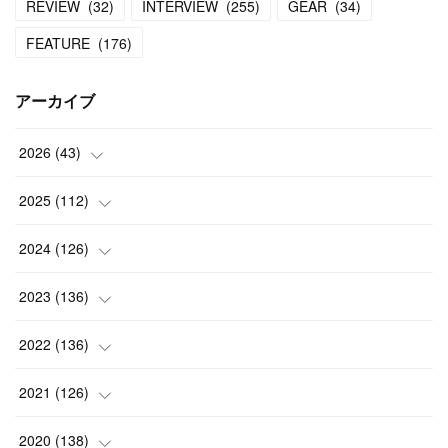
REVIEW
(
32
)
INTERVIEW
(
255
)
GEAR
(
34
)
FEATURE
(
176
)
アーカイブ
2026
(
43
)
(
2
)
2025
(
112
)
(
3
)
(
7
)
2024
(
126
)
(
5
)
(
13
)
(
7
)
2023
(
136
)
(
13
)
(
15
)
(
13
)
(
4
)
2022
(
136
)
(
6
)
(
12
)
(
15
)
(
15
)
(
6
)
2021
(
126
)
(
2
)
(
12
)
(
23
)
(
21
)
(
20
)
(
13
)
2020
(
138
)