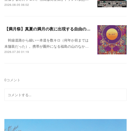
2026.08.05 06:02
【満月祭】真夏の満月の夜に出現する自由の桃源郷。
幹線道路から細い一本道を数キロ（何年か前までは
未舗装だった）。携帯が圏外になる福島の山のなか…
2026.07.30 01:19
0
コメント