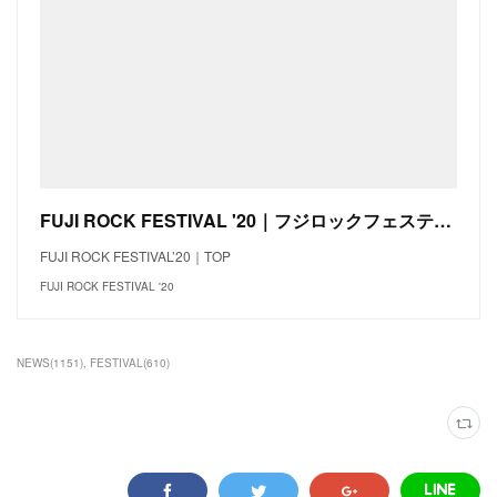
FUJI ROCK FESTIVAL '20｜フジロックフェスティバル '20
FUJI ROCK FESTIVAL’20｜TOP
FUJI ROCK FESTIVAL '20
NEWS
(
1151
)
FESTIVAL
(
610
)