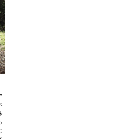
ア
ベ
味
っ
じ