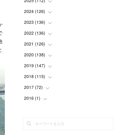
2025
(
112
(
2
)
)
(
3
)
2024
(
126
(
7
)
)
(
5
)
(
13
)
2023
(
136
(
7
)
)
か
(
13
)
で
(
15
)
(
13
)
2022
(
136
(
4
)
)
飽
(
6
)
(
12
)
(
15
)
(
15
)
2021
(
126
(
6
)
)
と
(
2
)
(
12
)
(
23
)
(
21
)
(
20
)
2020
(
138
(
13
)
)
(
6
)
(
6
)
(
17
)
(
15
)
(
22
)
(
13
)
2019
(
147
(
9
)
)
(
6
)
(
6
)
(
5
)
(
14
)
(
11
)
(
9
)
(
14
)
2018
(
115
(
14
)
)
(
14
)
(
4
)
(
11
)
(
15
)
(
19
)
(
19
)
(
17
)
2017
(
72
(
8
)
)
(
8
)
(
18
)
(
8
)
(
6
)
(
15
)
(
18
)
(
22
)
(
17
)
2016
(
1
(
)
16
)
(
5
)
(
8
)
(
16
)
(
10
)
(
6
)
(
12
)
(
13
)
(
14
)
(
14
)
(
1
)
(
8
)
(
7
)
(
10
)
(
13
)
(
15
)
(
11
)
(
15
)
(
9
)
(
9
)
(
6
)
(
3
)
(
8
)
(
11
)
(
16
)
(
12
)
(
13
)
(
17
)
(
8
)