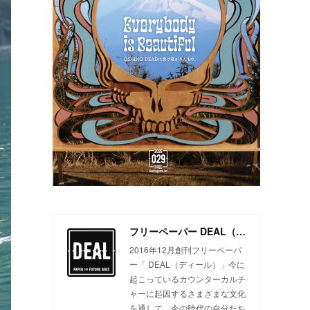
フリーペーパー DEAL（ディール）
2016年12月創刊フリーペーパ
ー「 DEAL（ディール）」今に
起こっているカウンターカルチ
ャーに起因するさまざまな文化
を通して、今の時代の自分たち