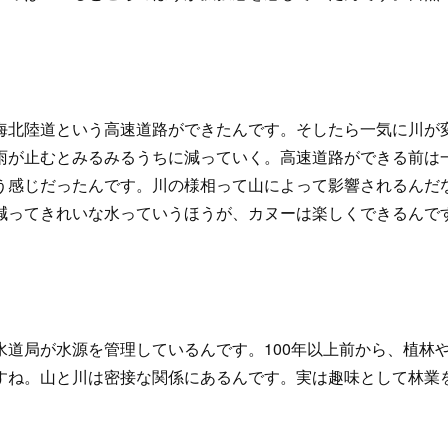
北陸道という高速道路ができたんです。そしたら一気に川が
雨が止むとみるみるうちに減っていく。高速道路ができる前は
う感じだったんです。川の様相って山によって影響されるんだ
減ってきれいな水っていうほうが、カヌーは楽しくできるんで
道局が水源を管理しているんです。100年以上前から、植林
すね。山と川は密接な関係にあるんです。実は趣味として林業