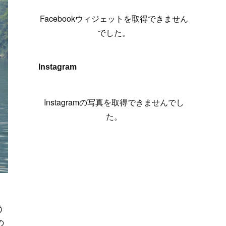
(
6
)
(
7
)
(
7
)
(
7
)
(
13
)
(
12
)
(
10
)
(
9
)
Facebookウィジェットを取得できません
(
7
)
(
8
)
(
5
)
(
7
)
(
14
)
(
6
)
(
14
)
でした。
(
7
)
(
4
)
(
5
)
(
8
)
(
8
)
(
2
)
(
4
)
(
9
)
(
3
)
(
9
)
Instagram
(
9
)
(
8
)
(
8
)
(
8
)
(
4
)
Instagramの写真を取得できませんでし
(
5
)
た。
う
の