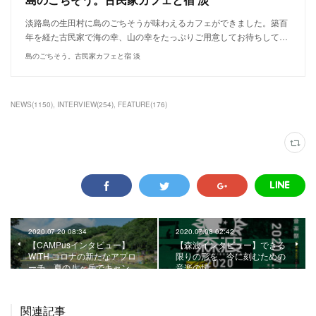
淡路島の生田村に島のごちそうが味わえるカフェができました。築百
年を経た古民家で海の幸、山の幸をたっぷりご用意してお待ちして…
島のごちそう。古民家カフェと宿 淡
NEWS
(
1150
)
INTERVIEW
(
254
)
FEATURE
(
176
)
2020.07.20 08:34
2020.07.08 02:42
【CAMPusインタビュー】
【森波インタビュー】できる
WITH コロナの新たなアプロ
限りの形を、今に刻むための
ーチ。夏の八ヶ岳でキャン…
音楽の場。
関連記事