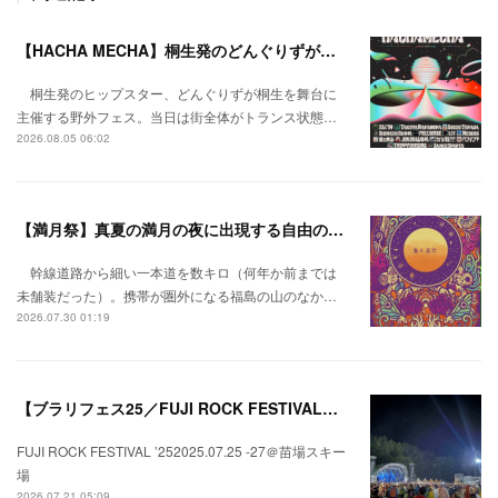
【HACHA MECHA】桐生発のどんぐりずが桐生をハチャメチャに彩る。
桐生発のヒップスター、どんぐりずが桐生を舞台に
主催する野外フェス。当日は街全体がトランス状態…
2026.08.05 06:02
【満月祭】真夏の満月の夜に出現する自由の桃源郷。
幹線道路から細い一本道を数キロ（何年か前までは
未舗装だった）。携帯が圏外になる福島の山のなか…
2026.07.30 01:19
【ブラリフェス25／FUJI ROCK FESTIVAL】日本の夏にはフジロックが欠かせない。
FUJI ROCK FESTIVAL ’252025.07.25 -27＠苗場スキー
場
2026.07.21 05:09