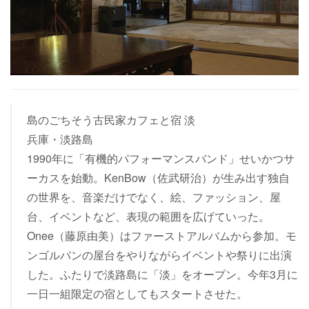
島のごちそう古民家カフェと宿 淡
兵庫・淡路島
1990年に「有機的パフォーマンスバンド」せいかつサ
ーカスを始動。KenBow（佐武研治）が生み出す独自
の世界を、音楽だけでなく、絵、ファッション、屋
台、イベントなど、表現の範囲を広げていった。
Onee（藤原由美）はファーストアルバムから参加。モ
ンゴルパンの屋台をやりながらイベントや祭りに出演
した。ふたりで淡路島に「淡」をオープン。今年3月に
一日一組限定の宿としてもスタートさせた。