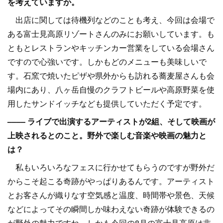
を考えていますか。
出店に関しては待機列などのことも考え、今回は会場で
ある富士見高原リゾートさんのみにお願いしています。も
ともとレストランやキッチンカー営業をしている会場さん
ですので心強いです。しかもどのメニューも美味しいで
す。石窯で焼いたピザや県外からも訪れる蕎麦屋さんも会
場内にあり、八ヶ岳自慢のクラフトビールや高原野菜を使
用したサンドイッチなども提供していただく予定です。
–––– ライブで出演するアーティストが2組、そして映画が
上映されるとのこと。野外で楽しむ音楽や映画の魅力と
は？
私もいろいろなフェスに行かせてもらうのですが野外だ
からこそ起こる奇跡がやっぱりあるんです。アーティスト
とお客さんが織りなす空気感と温度、時間帯や景色、天候
などによってその瞬間しか味わえない奇跡が体験できるの
が野外の魅力ですね。しかも今回の8月の富士見高原は非