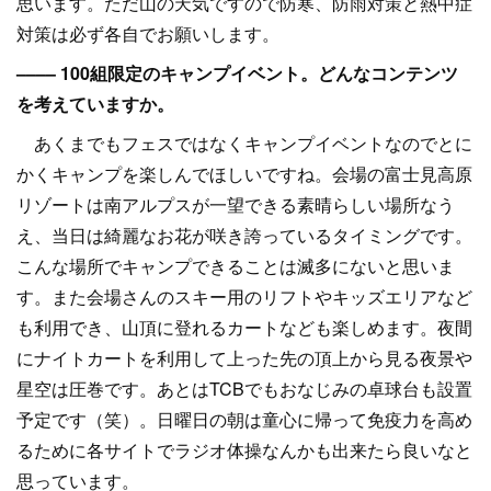
思います。ただ山の天気ですので防寒、防雨対策と熱中症
対策は必ず各自でお願いします。
–––– 100組限定のキャンプイベント。どんなコンテンツ
を考えていますか。
あくまでもフェスではなくキャンプイベントなのでとに
かくキャンプを楽しんでほしいですね。会場の富士見高原
リゾートは南アルプスが一望できる素晴らしい場所なう
え、当日は綺麗なお花が咲き誇っているタイミングです。
こんな場所でキャンプできることは滅多にないと思いま
す。また会場さんのスキー用のリフトやキッズエリアなど
も利用でき、山頂に登れるカートなども楽しめます。夜間
にナイトカートを利用して上った先の頂上から見る夜景や
星空は圧巻です。あとはTCBでもおなじみの卓球台も設置
予定です（笑）。日曜日の朝は童心に帰って免疫力を高め
るために各サイトでラジオ体操なんかも出来たら良いなと
思っています。