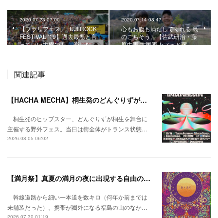
2020.07.23 07:00
2020.07.14 08:47
【ブラリフェス／FUJI ROCK
心もお腹も満たしてくれる 島
FESTIVAL ’19】過去最悪と言
のごちそう。【佐武研治・藤
っていい大雨でも、 楽しむ…
原由実 古民家カフェと宿 …
関連記事
【HACHA MECHA】桐生発のどんぐりずが桐生をハチャメチャに彩る。
桐生発のヒップスター、どんぐりずが桐生を舞台に
主催する野外フェス。当日は街全体がトランス状態…
2026.08.05 06:02
【満月祭】真夏の満月の夜に出現する自由の桃源郷。
幹線道路から細い一本道を数キロ（何年か前までは
未舗装だった）。携帯が圏外になる福島の山のなか…
2026.07.30 01:19