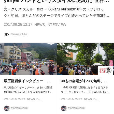
yahyel バンドというスタイルに込めた 世界…
文＝クリス スカル text ＝ Sukaru Kurisu2016年の〈フジロッ
ク〉初日。ほとんどのステージでライブが終わっていた午前3時…
2017.08.25 12:17
NEWS
INTERVIEW
Yusuke Chiba
蔵王龍岩祭インタビュー …
39もの会場がすべて無料。…
東北有数のスキーリゾート、あるいは開湯
今年で8回目の開催になる「すみだスト
1900年になる名湯として人気を集めてい…
リートジャズフェス」。SPEAK NO EVI…
2017.08.23 02:08
2017.08.22 02:04
NEWS
FESTIVAL
INTERVIEW
NEWS
FESTIVAL
atamanisyokku
atamanisyokku