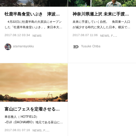
牡鹿半島食堂いぶき 津波…
神奈川県瀬上沢 未来に手渡…
4月22日に牡鹿半島の大原浜にオープン
未来に手渡していく自然。 角田東一人口
した「牡鹿半島食堂いぶき」。東日本大…
が減少する時代に突入した日本。横浜で…
2017.08.12 03:34
2017.08.07 11:06
NEWS
NEWS
FEATURE
atamanisyokku
Yusuke Chiba
富山にフェスを定着させる…
車谷雅人（ HOTFIELD）
×EIJI（DACHAMBO）地元である富山に…
2017.08.01 07:16
NEWS
FESTIVAL