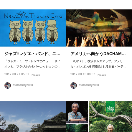
ジャズ×レゲエ・バンド、ニ…
アメリカへ向かうDACHAM…
「ジャズ・ミーツ・レゲエのニュー・ザイ
8月12日、横浜サムズアップ。アメリ
オンと、ブラジルの名パーカッションの…
カ・オレゴン州で開催される日食パーテ…
2017.08.21 05:31
2017.08.13 00:37
NEWS
NEWS
atamanisyokku
atamanisyokku