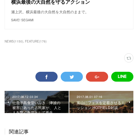
横浜最後の大自然を守るアクション
瀬上沢。横浜最後の大自然を大自然のままで。
SAVE! SEGAMI
NEWS
(
1150
)
FEATURE
(
176
)
2017.08.12 03:34
2017.08.01 07:16
牡鹿半島食堂いぶき 津波の
富山にフェスを定着させるミ
被害にあった古民家が、 人と
ッション HOTFIELD対談
人を繋ぐ食堂として再生。
関連記事