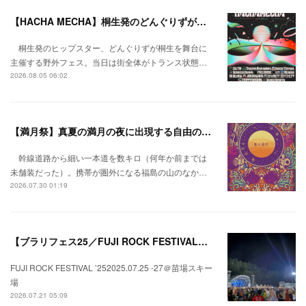
【HACHA MECHA】桐生発のどんぐりずが桐生をハチャメチャに彩る。
桐生発のヒップスター、どんぐりずが桐生を舞台に
主催する野外フェス。当日は街全体がトランス状態…
2026.08.05 06:02
【満月祭】真夏の満月の夜に出現する自由の桃源郷。
幹線道路から細い一本道を数キロ（何年か前までは
未舗装だった）。携帯が圏外になる福島の山のなか…
2026.07.30 01:19
【ブラリフェス25／FUJI ROCK FESTIVAL】日本の夏にはフジロックが欠かせない。
FUJI ROCK FESTIVAL ’252025.07.25 -27＠苗場スキー
場
2026.07.21 05:09