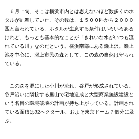
６月上旬、そこは横浜市内とは思えないほど数多くのホ
タルが乱舞していた。その数は、１５００匹から２０００
匹と言われている。ホタルが生息する条件はいろいろある
けれど、もっとも基本的なことが「きれいな水がいつも流
れている川」なのだという。横浜南部にある瀬上沢。瀬上
池を中心に、瀬上市民の森として、この森の自然は守られ
ている。
この森を源にした小川が流れ、谷戸が形成されている。
谷戸沿いに隣接する里山で宅地造成と大型商業施設建設と
いう名目の環境破壊の計画が持ち上がっている。計画され
ている面積は32ヘクタール、およそ東京ドーム７個分に及
ぶ。