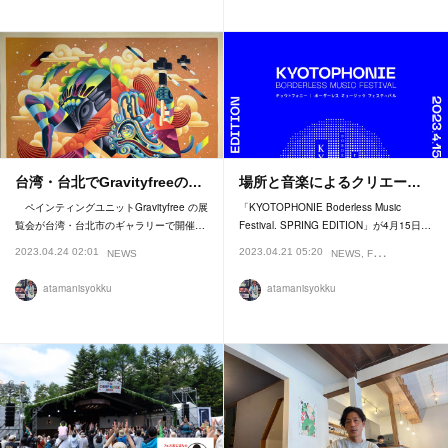
台湾・台北でGravityfreeの…
場所と音楽によるクリエー…
ペインティングユニットGravityfree の展
「KYOTOPHONIE Boderless Music
覧会が台湾・台北市のギャラリーで開催…
Festival. SPRING EDITION」が4月15日…
2023.04.24 02:01
2023.04.21 05:20
NEWS
NEWS
FESTIVAL
atamanisyokku
atamanisyokku