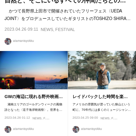
自然と、そこにいるすべての仲間たちとの…
かつて長野県上田市で開催されていたフリーフェス〈UEDA
JOINT〉をプロデュースしていたギタリストのTOSHIZO SHIRA…
2023.04.26 09:11
NEWS
FESTIVAL
atamanisyokku
GWの海辺に現れる野外映画…
レイドバックした時間を楽…
湘南エリアのゴールデンウィークの風物
アメリカの雰囲気が漂っていた狭山という
詩となった〈逗子海岸映画祭〉。世界を…
町に、70年代には多くのミュージシャン…
2023.04.26 01:12
2023.04.25 09:00
NEWS
FESTIVAL
NEWS
FESTIVAL
INTE
atamanisyokku
atamanisyokku