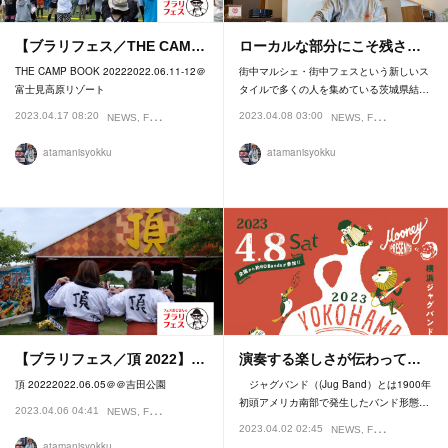
【ブラリフェス／THE CAM…
ローカルな部分にこそ残さ…
THE CAMP BOOK 20222022.06.11-12＠
街中マルシェ・街中フェスという新しいス
富士見高原リゾート
タイルで多くの人を集めている茨城県結…
2023.04.17 08:20
2023.04.08 03:00
NEWS
FESTIVAL
NEWS
FESTIVAL
INTE
atamanisyokku
atamanisyokku
【ブラリフェス／頂 2022】…
演奏する楽しさが伝わって…
頂 20222022.06.05＠＠吉田公園
ジャグバンド（(Jug Band）とは1900年
初頭アメリカ南部で発生したバンド形態…
2023.04.06 04:41
NEWS
FESTIVAL
2023.04.02 02:45
NEWS
FESTIVAL
atamanisyokku