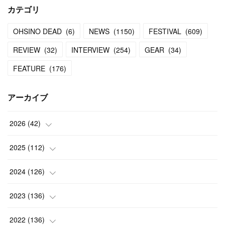
カテゴリ
OHSINO DEAD
(
6
)
NEWS
(
1150
)
FESTIVAL
(
609
)
REVIEW
(
32
)
INTERVIEW
(
254
)
GEAR
(
34
)
FEATURE
(
176
)
アーカイブ
2026
(
42
)
(
1
)
2025
(
112
)
(
3
)
(
7
)
2024
(
126
)
(
5
)
(
13
)
(
7
)
2023
(
136
)
(
13
)
(
15
)
(
13
)
(
4
)
2022
(
136
)