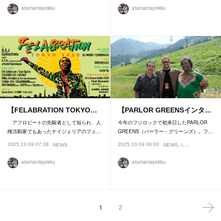
atamanisyokku
atamanisyokku
【FELABRATION TOKYO…
【PARLOR GREENSインタ…
アフロビートの先駆者として知られ、人
今年のフジロックで初来日したPARLOR
権活動家でもあったナイジェリアのフェ…
GREENS（パーラー・グリーンズ）。フ…
2025.10.09 07:38
2025.10.09 06:00
NEWS
NEWS
INTERVIEW
atamanisyokku
atamanisyokku
1
2