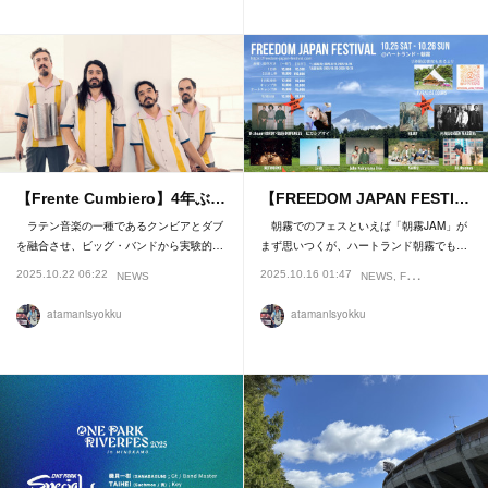
【Frente Cumbiero】4年ぶ…
【FREEDOM JAPAN FESTI…
ラテン音楽の一種であるクンビアとダブ
朝霧でのフェスといえば「朝霧JAM」が
を融合させ、ビッグ・バンドから実験的…
まず思いつくが、ハートランド朝霧でも…
2025.10.22 06:22
2025.10.16 01:47
NEWS
NEWS
FESTIVAL
INTE
atamanisyokku
atamanisyokku