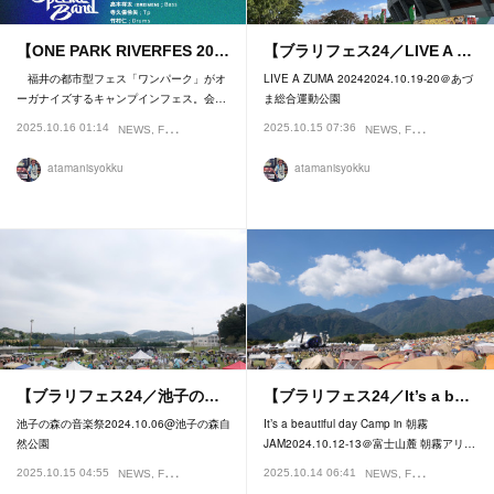
【ONE PARK RIVERFES 20…
【ブラリフェス24／LIVE A …
福井の都市型フェス「ワンパーク」がオ
LIVE A ZUMA 20242024.10.19-20＠あづ
ーガナイズするキャンプインフェス。会…
ま総合運動公園
2025.10.16 01:14
2025.10.15 07:36
NEWS
FESTIVAL
NEWS
FESTIVAL
atamanisyokku
atamanisyokku
【ブラリフェス24／池子の…
【ブラリフェス24／It’s a b…
池子の森の音楽祭2024.10.06@池子の森自
It’s a beautiful day Camp in 朝霧
然公園
JAM2024.10.12-13＠富士山麓 朝霧アリ…
2025.10.15 04:55
2025.10.14 06:41
NEWS
FESTIVAL
NEWS
FESTIVAL