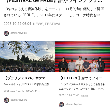
【FESTIVAL de FRUE】誰がラインナップ…
「魂のふるえる音楽体験」をテーマに、11月初旬に継続して開催
されている「FRUE」。2017年にスタートし、コロナ時代も中…
2025.10.29 06:04
NEWS
FESTIVAL
atamanisyokku
【ブラリフェス24／ヤケマ…
【LETTUCE】かつてフィー…
ヤケマルタトオノ2024.11.17@日向の森
ソウライブのギタリストとしても知られ
るエリック・クラズノーを中心に、バー…
2025.10.27 01:49
NEWS
FESTIVAL
2025.10.26 07:46
NEWS
atamanisyokku
atamanisyokku