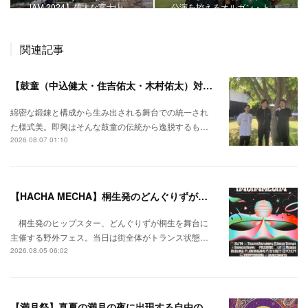
JAM 2024】雄大な富士山…
公演を控えるオルガン・ト…
関連記事
【鼓童（中込健太・住吉佑太・木村佑太）対談】即興で得られる新たな感覚。
綿密な鍛錬と構成から生み出される舞台での統一され
た様式美。即興はそんな鼓童の伝統から逸脱するも…
2026.08.07 01:10
【HACHA MECHA】桐生発のどんぐりずが桐生をハチャメチャに彩る。
桐生発のヒップスター、どんぐりずが桐生を舞台に
主催する野外フェス。当日は街全体がトランス状態…
2026.08.05 06:02
【満月祭】真夏の満月の夜に出現する自由の桃源郷。