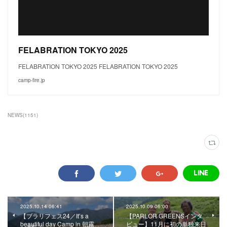
FELABRATION TOKYO 2025
FELABRATION TOKYO 2025 FELABRATION TOKYO 2025
camp-fire.jp
NEWS
(
1151
)
2025.10.14 06:41
2025.10.09 06:00
【ブラリフェス24／It’s a
【PARLOR GREENSインタ
beautiful day Camp in 朝霧
ビュー】11月に初の単独来日