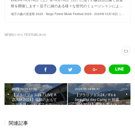
祭を開催します！逗子に縁のある様々な世代のミュージシャンによ…
池子の森の音楽祭 2025 - Ikego Forest Music Festival 2025 - 2025年10月18日（土）＆10月19日（日）＠池子の森自然公園（逗子市・神奈川県）
NEWS
(
1151
)
FESTIVAL
(
610
)
2025.10.15 07:36
2025.10.14 06:41
【ブラリフェス24／LIVE A
【ブラリフェス24／It’s a
ZUMA 2024】福島のおもて
beautiful day Camp in 朝霧
なしを感じられるフェス。
JAM 2024】雄大な富士山…
関連記事