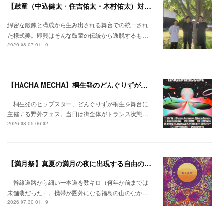
【鼓童（中込健太・住吉佑太・木村佑太）対談】即興で得られる新たな感覚。
綿密な鍛錬と構成から生み出される舞台での統一され
た様式美。即興はそんな鼓童の伝統から逸脱するも…
2026.08.07 01:10
【HACHA MECHA】桐生発のどんぐりずが桐生をハチャメチャに彩る。
桐生発のヒップスター、どんぐりずが桐生を舞台に
主催する野外フェス。当日は街全体がトランス状態…
2026.08.05 06:02
【満月祭】真夏の満月の夜に出現する自由の桃源郷。
幹線道路から細い一本道を数キロ（何年か前までは
未舗装だった）。携帯が圏外になる福島の山のなか…
2026.07.30 01:19