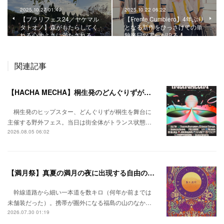
2025.10.27 01:49
2025.10.22 06:22
【ブラリフェス24／ヤケマル
【Frente Cumbiero】4年ぶり
タトオノ】森がもたらしてく
となる新作をひっさげての単
れる心地よさに満たされる。
独来日ツアーが迫る！
関連記事
【HACHA MECHA】桐生発のどんぐりずが桐生をハチャメチャに彩る。
桐生発のヒップスター、どんぐりずが桐生を舞台に
主催する野外フェス。当日は街全体がトランス状態…
2026.08.05 06:02
【満月祭】真夏の満月の夜に出現する自由の桃源郷。
幹線道路から細い一本道を数キロ（何年か前までは
未舗装だった）。携帯が圏外になる福島の山のなか…
2026.07.30 01:19