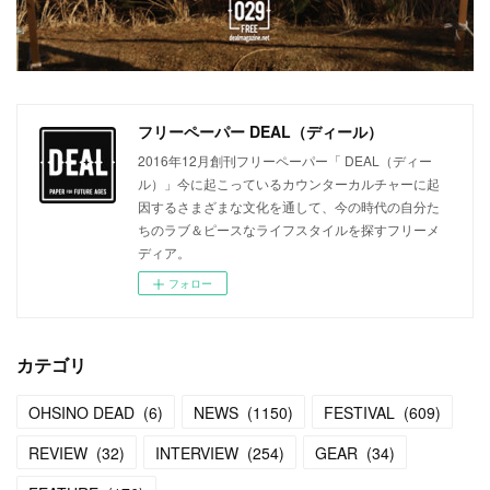
フリーペーパー DEAL（ディール）
2016年12月創刊フリーペーパー「 DEAL（ディー
ル）」今に起こっているカウンターカルチャーに起
因するさまざまな文化を通して、今の時代の自分た
ちのラブ＆ピースなライフスタイルを探すフリーメ
ディア。
フォロー
カテゴリ
OHSINO DEAD
(
6
)
NEWS
(
1150
)
FESTIVAL
(
609
)
REVIEW
(
32
)
INTERVIEW
(
254
)
GEAR
(
34
)