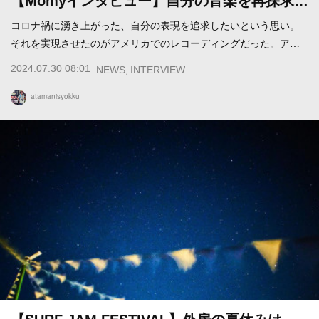
【Momyインタビュー】自分の音楽を再探求…
コロナ禍に湧き上がった、自分の表現を追求したいという思い。
それを実現させたのがアメリカでのレコーディングだった。ア…
2024.07.30 08:01
NEWS
INTERVIEW
atamanisyokku