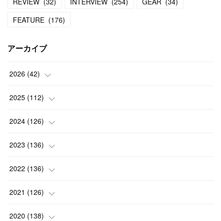
REVIEW
(
32
)
INTERVIEW
(
254
)
GEAR
(
34
)
FEATURE
(
176
)
アーカイブ
2026
(
42
)
(
1
)
2025
(
112
)
(
3
)
(
7
)
2024
(
126
)
(
5
)
(
13
)
(
7
)
2023
(
136
)
(
13
)
(
15
)
(
13
)
(
4
)
2022
(
136
)
(
6
)
(
12
)
(
15
)
(
15
)
(
6
)
2021
(
126
)
(
2
)
(
12
)
(
23
)
(
21
)
(
20
)
(
13
)
2020
(
138
)