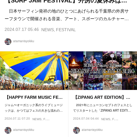
【SURF JAM FESTIVAL】外房の夏休みは…
日本サーフィン発祥の地のひとつにあげられる千葉県の外房サ
ーフタウンで開催される音楽、アート、スポーツのカルチャー…
2024.07.17 05:46
NEWS
FESTIVAL
atamanisyokku
【HAPPY FARM MUSIC FE…
【ZIPANG ART EDITION】…
ジャム〜オーガニック系のライブミュージ
2021年にニューコンセプトのフェスとし
ックは、かつてはフェスの大きな流れの…
てリスタートした「ZIPANG ART EDITI…
2024.07.11 07:20
2024.07.04 04:44
NEWS
FESTIVAL
INTERVIEW
NEWS
FESTIVAL
atamanisyokku
atamanisyokku