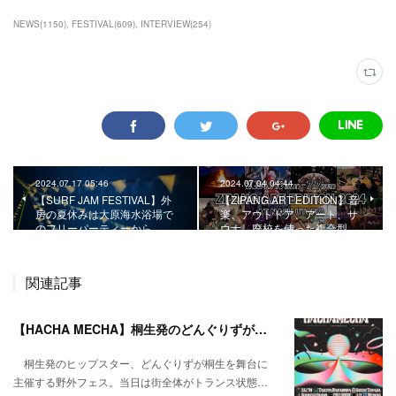
NEWS
(
1150
)
FESTIVAL
(
609
)
INTERVIEW
(
254
)
2024.07.17 05:46
2024.07.04 04:44
【SURF JAM FESTIVAL】外
【ZIPANG ART EDITION】音
房の夏休みは大原海水浴場で
楽、アウトドア、アート、サ
のフリーパーティーから。
ウナ。廃校を使った複合型…
関連記事
【HACHA MECHA】桐生発のどんぐりずが桐生をハチャメチャに彩る。
桐生発のヒップスター、どんぐりずが桐生を舞台に
主催する野外フェス。当日は街全体がトランス状態…