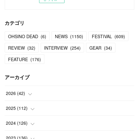
カテゴリ
OHSINO DEAD
(
6
)
NEWS
(
1150
)
FESTIVAL
(
609
)
REVIEW
(
32
)
INTERVIEW
(
254
)
GEAR
(
34
)
FEATURE
(
176
)
アーカイブ
2026
(
42
)
(
1
)
2025
(
112
)
(
3
)
(
7
)
2024
(
126
)
(
5
)
(
13
)
(
7
)
2023
(
136
)