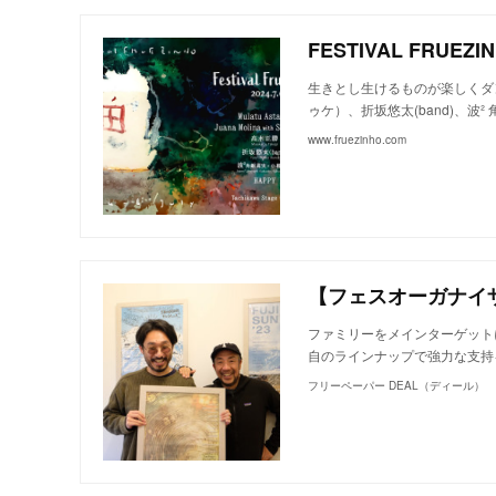
FESTIVAL FRUEZIN
生きとし生けるものが楽しくダンス
ゥケ）、折坂悠太(band)、波² 
www.fruezinho.com
ファミリーをメインターゲットに
自のラインナップで強力な支持
フリーペーパー DEAL（ディール）