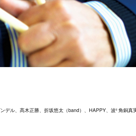
・ゲンデル、髙木正勝、折坂悠太（band）、HAPPY、波² 角銅真