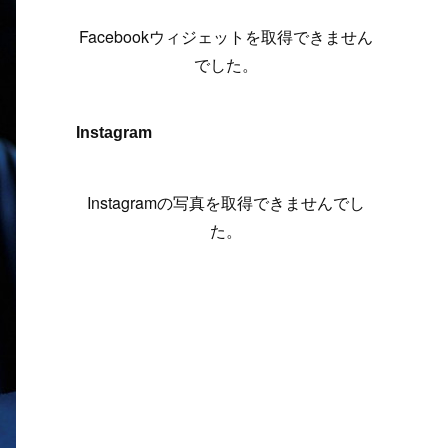
(
6
)
(
7
)
(
7
)
(
7
)
(
13
)
(
12
)
(
10
)
(
9
)
Facebookウィジェットを取得できません
(
7
)
(
8
)
(
5
)
(
7
)
(
14
)
(
6
)
(
14
)
でした。
(
7
)
(
4
)
(
5
)
(
8
)
(
8
)
(
2
)
(
4
)
(
9
)
(
3
)
(
9
)
Instagram
(
9
)
(
8
)
(
8
)
(
8
)
(
4
)
Instagramの写真を取得できませんでし
(
5
)
た。