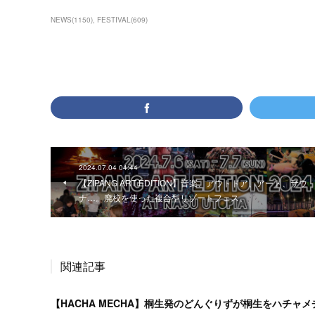
NEWS
(
1150
)
FESTIVAL
(
609
)
2024.07.04 04:44
【ZIPANG ART EDITION】音楽、アウトドア、アート、サウ
ナ…。廃校を使った複合型リゾートフェス。
関連記事
【HACHA MECHA】桐生発のどんぐりずが桐生をハチャ