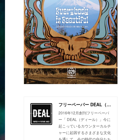
フリーペーパー DEAL（ディール）
2016年12月創刊フリーペーパ
ー「 DEAL（ディール）」今に
起こっているカウンターカルチ
ャーに起因するさまざまな文化
を通して、今の時代の自分たち