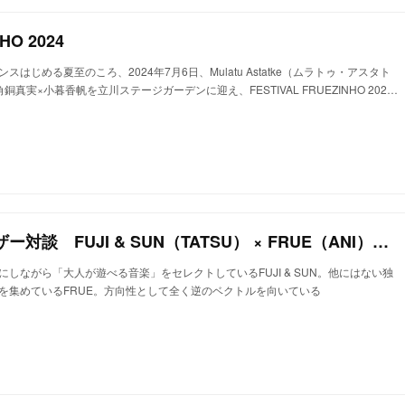
HO 2024
はじめる夏至のころ、2024年7月6日、Mulatu Astatke（ムラトゥ・アスタト
角銅真実×小暮香帆を立川ステージガーデンに迎え、FESTIVAL FRUEZINHO 202…
【フェスオーガナイザー対談 FUJI & SUN（TATSU） × FRUE（ANI）】オーガニック・グルーヴから受け継がれる「大人の遊び場」の遺伝子。
しながら「大人が遊べる音楽」をセレクトしているFUJI & SUN。他にはない独
を集めているFRUE。方向性として全く逆のベクトルを向いている