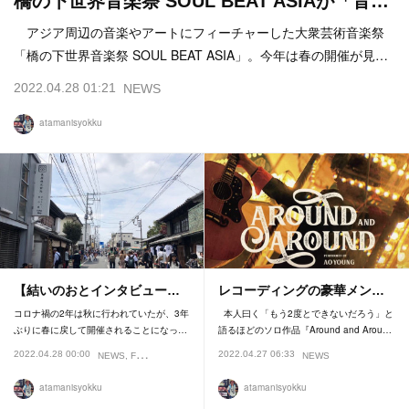
橋の下世界音楽祭 SOUL BEAT ASIAが「音…
アジア周辺の音楽やアートにフィーチャーした大衆芸術音楽祭
「橋の下世界音楽祭 SOUL BEAT ASIA」。今年は春の開催が見…
2022.04.28 01:21
NEWS
atamanisyokku
【結いのおとインタビュー…
レコーディングの豪華メン…
コロナ禍の2年は秋に行われていたが、3年
本人曰く「もう2度とできないだろう」と
ぶりに春に戻して開催されることになっ…
語るほどのソロ作品『Around and Arou…
2022.04.28 00:00
2022.04.27 06:33
NEWS
FESTIVAL
NEWS
atamanisyokku
atamanisyokku