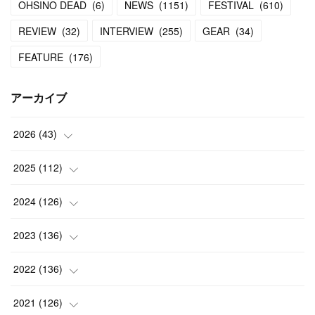
OHSINO DEAD
(
6
)
NEWS
(
1151
)
FESTIVAL
(
610
)
REVIEW
(
32
)
INTERVIEW
(
255
)
GEAR
(
34
)
FEATURE
(
176
)
アーカイブ
2026
(
43
)
(
2
)
2025
(
112
)
(
3
)
(
7
)
2024
(
126
)
(
5
)
(
13
)
(
7
)
2023
(
136
)
(
13
)
(
15
)
(
13
)
(
4
)
2022
(
136
)
(
6
)
(
12
)
(
15
)
(
15
)
(
6
)
2021
(
126
)