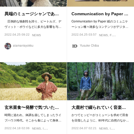
異端のミュージシャンであ…
Communication by Paper …
圧倒的な独創性を誇り、ビートルズ、デ
Communication by Paper 紙のコミュニケ
ヴィット・ボウイなどに多大な影響を与…
ーション種々雑多なコンテンツがデジタ…
2022.04.25 09:22
2022.04.25 03:57
NEWS
NEWS
FEATURE
atamanisyokku
Yusuke Chiba
玄米菜食〜発酵で気づいた…
大鹿村で綴られていく音楽…
時間に追われ、体調を崩してしまったライ
かつてヒッピーがコミューンを求めて田舎
ブハウス時代。そこから食によって身体…
を目指したように、80年代に自然のなか…
2022.04.18 02:06
2022.04.07 02:21
NEWS
INTERVIEW
FEATURE
NEWS
INTERVIEW
FEA