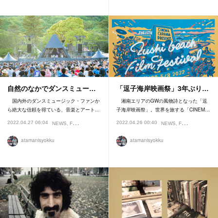
自然のなかでダンスミュー…
「逗子海岸映画祭」3年ぶり…
国内外のダンスミュージック・ファンか
湘南エリアのGWの風物詩となった「逗
ら絶大な信頼を得ている、音楽とアート…
子海岸映画祭」。世界を旅する「CINEM…
2022.04.27 06:04
2022.04.26 00:40
NEWS
FESTIVAL
NEWS
FESTIVAL
atamanisyokku
atamanisyokku