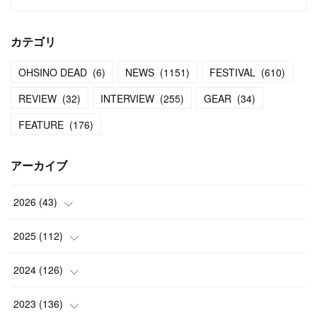
カテゴリ
OHSINO DEAD
(
6
)
NEWS
(
1151
)
FESTIVAL
(
610
)
REVIEW
(
32
)
INTERVIEW
(
255
)
GEAR
(
34
)
FEATURE
(
176
)
アーカイブ
2026
(
43
)
(
2
)
2025
(
112
)
(
3
)
(
7
)
2024
(
126
)
(
5
)
(
13
)
(
7
)
2023
(
136
)