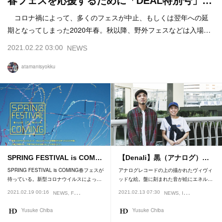
春フェスを応援するために「DEAL特別号」…
コロナ禍によって、多くのフェスが中止、もしくは翌年への延
期となってしまった2020年春。秋以降、野外フェスなどは入場…
2021.02.22 03:00
NEWS
atamanisyokku
SPRING FESTIVAL is COM…
【Denali】黒（アナログ）…
SPRING FESTIVAL is COMING春フェスが
アナログレコードの上の描かれたヴィヴィ
待っている。新型コロナウイルスによっ…
ッドな絵。盤に刻まれた音が絵にエネル…
2021.02.19 00:16
2021.02.13 07:30
NEWS
FESTIVAL
FEATURE
NEWS
INTERVIEW
FEA
Yusuke Chiba
Yusuke Chiba