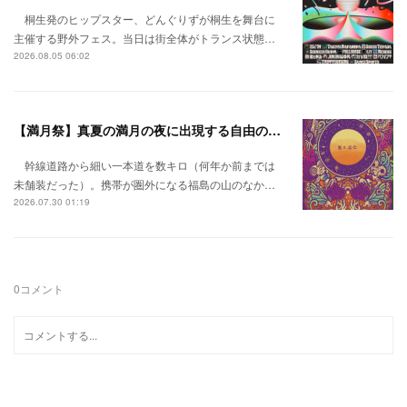
桐生発のヒップスター、どんぐりずが桐生を舞台に
主催する野外フェス。当日は街全体がトランス状態…
2026.08.05 06:02
【満月祭】真夏の満月の夜に出現する自由の桃源郷。
幹線道路から細い一本道を数キロ（何年か前までは
未舗装だった）。携帯が圏外になる福島の山のなか…
2026.07.30 01:19
0
コメント