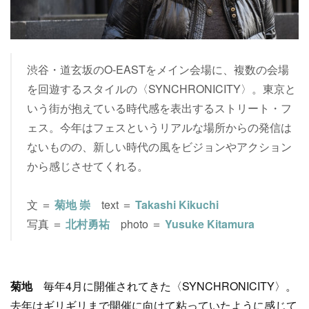
渋谷・道玄坂のO-EASTをメイン会場に、複数の会場
を回遊するスタイルの〈SYNCHRONICITY〉。東京と
いう街が抱えている時代感を表出するストリート・フ
ェス。今年はフェスというリアルな場所からの発信は
ないものの、新しい時代の風をビジョンやアクション
から感じさせてくれる。
文 ＝
菊地 崇
text ＝
Takashi Kikuchi
写真 ＝
北村勇祐
photo ＝
Yusuke Kitamura
菊地
毎年4月に開催されてきた〈SYNCHRONICITY〉。
去年はギリギリまで開催に向けて粘っていたように感じて