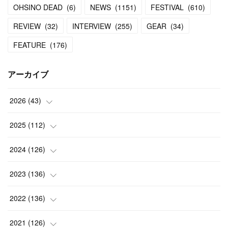
OHSINO DEAD
(
6
)
NEWS
(
1151
)
FESTIVAL
(
610
)
REVIEW
(
32
)
INTERVIEW
(
255
)
GEAR
(
34
)
FEATURE
(
176
)
アーカイブ
2026
(
43
)
(
2
)
2025
(
112
)
(
3
)
(
7
)
2024
(
126
)
(
5
)
(
13
)
(
7
)
2023
(
136
)
(
13
)
(
15
)
(
13
)
(
4
)
2022
(
136
)
(
6
)
(
12
)
(
15
)
(
15
)
(
6
)
2021
(
126
)