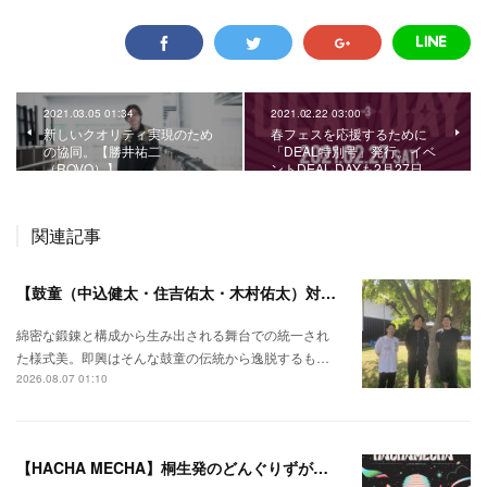
2021.03.05 01:34
2021.02.22 03:00
新しいクオリティ実現のため
春フェスを応援するために
の協同。【勝井祐二
「DEAL特別号」発行。イベ
（ROVO）】
ントDEAL DAYも2月27日…
関連記事
【鼓童（中込健太・住吉佑太・木村佑太）対談】即興で得られる新たな感覚。
綿密な鍛錬と構成から生み出される舞台での統一され
た様式美。即興はそんな鼓童の伝統から逸脱するも…
2026.08.07 01:10
【HACHA MECHA】桐生発のどんぐりずが桐生をハチャメチャに彩る。