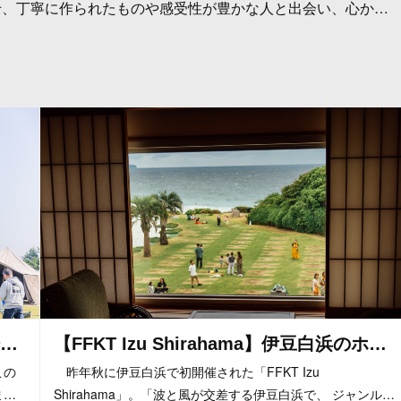
、丁寧に作られたものや感受性が豊かな人と出会い、心か…
…
【FFKT Izu Shirahama】伊豆白浜のホ…
この
昨年秋に伊豆白浜で初開催された「FFKT Izu
ま…
Shirahama」。「波と風が交差する伊豆白浜で、 ジャンル…