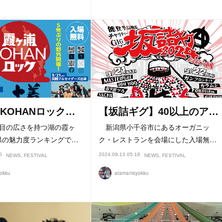
KOHANロック…
【坂詰ギグ】40以上のア…
目の広さを持つ湖の霞ヶ
新潟県小千谷市にあるオーガニッ
県の魅力度ランキングで…
ク・レストランを会場にした入場無…
5
2024.09.13 05:18
NEWS
FESTIVAL
NEWS
FESTIVAL
okku
atamanisyokku