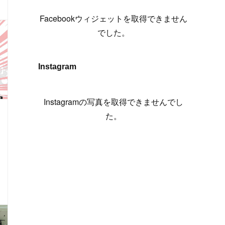
(
6
)
(
7
)
(
7
)
(
7
)
(
13
)
(
12
)
(
10
)
(
9
)
Facebookウィジェットを取得できません
(
7
)
(
8
)
(
5
)
(
7
)
(
14
)
(
6
)
(
14
)
でした。
(
7
)
(
4
)
(
5
)
(
8
)
(
8
)
(
2
)
(
4
)
(
9
)
(
3
)
(
9
)
Instagram
(
9
)
(
8
)
(
8
)
(
8
)
(
4
)
Instagramの写真を取得できませんでし
(
5
)
た。