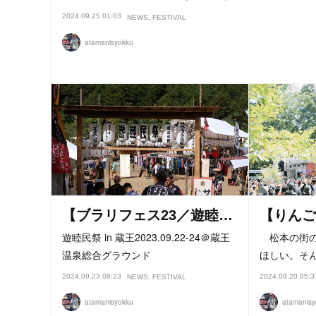
2024.09.25 01:03
NEWS
FESTIVAL
atamanisyokku
【ブラリフェス23／遊睦…
【りんご
遊睦民祭 in 蔵王2023.09.22-24＠蔵王
松本の街の
温泉総合グラウンド
ほしい。そ
2024.09.23 08:23
2024.09.20 05:3
NEWS
FESTIVAL
atamanisyokku
atamanisy