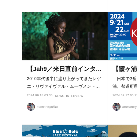
【Jah9／来日直前インタ…
【霞ヶ浦
2010年代後半に盛り上がってきたレゲ
日本で2番
エ・リヴァイヴァル・ムーヴメント…
浦。都道府
2024.09.18 03:30
2024.09.17 05:2
NEWS
INTERVIEW
atamanisyokku
atamanisy