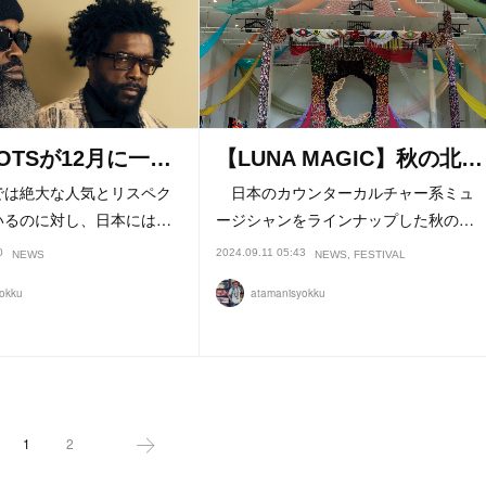
OOTSが12月に一…
【LUNA MAGIC】秋の北…
は絶大な人気とリスペク
日本のカウンターカルチャー系ミュ
いるのに対し、日本には…
ージシャンをラインナップした秋の…
0
2024.09.11 05:43
NEWS
NEWS
FESTIVAL
okku
atamanisyokku
1
2