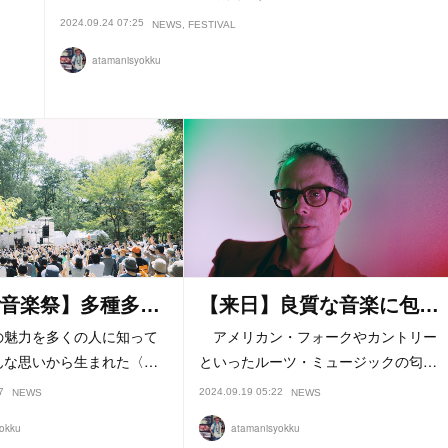
2024.09.24 07:25
NEWS
FESTIVAL
atamanisyokku
音楽祭】多種多…
【来日】良質な音楽に包…
魅力を多くの人に知って
アメリカン・フォークやカントリー
んな思いから生まれた〈…
といったルーツ・ミュージックの匂…
7
2024.09.19 05:22
NEWS
NEWS
okku
atamanisyokku