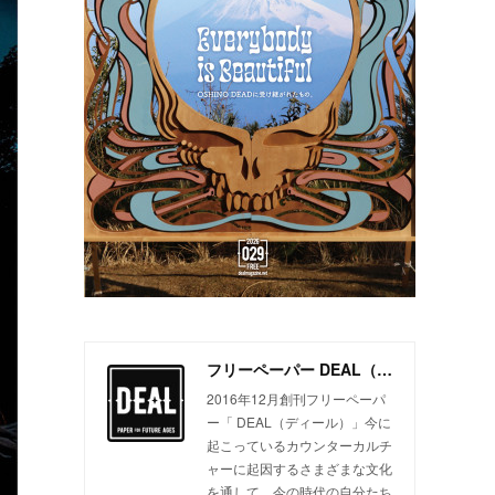
フリーペーパー DEAL（ディール）
2016年12月創刊フリーペーパ
ー「 DEAL（ディール）」今に
起こっているカウンターカルチ
ャーに起因するさまざまな文化
を通して、今の時代の自分たち