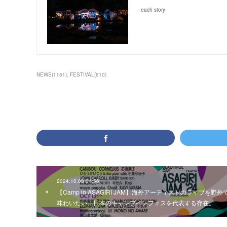
each story
NEWS
(
1151
)
FESTIVAL
(
610
)
2024.10.08 01:56
【Camp in ASAGIRI JAM】海外アーティストのライブを野外
味わいたい。日本のキャンプインフェスを代表する存在。