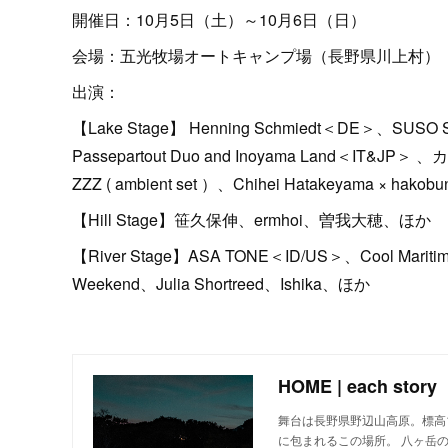
開催日：10月5日（土）～10月6日（日）
会場：五光牧場オートキャンプ場（長野県川上村）
出演：
【Lake Stage】 Henning Schmiedt＜DE＞、SUSO SAIZ
Passepartout Duo and Inoyama Land＜IT&
ZZZ ( ambient set ）、Chihei Hatakeyama × hakob
【Hill Stage】笹久保伸、ermhoi、曽我大穂、ほか
【River Stage】ASA TONE＜ID/US＞、Cool Maritime 
Weekend、Julia Shortreed、Ishika、ほか
HOME | each story
舞台は長野県野辺山高原。標高
に包まれるこの場所。 八ヶ岳