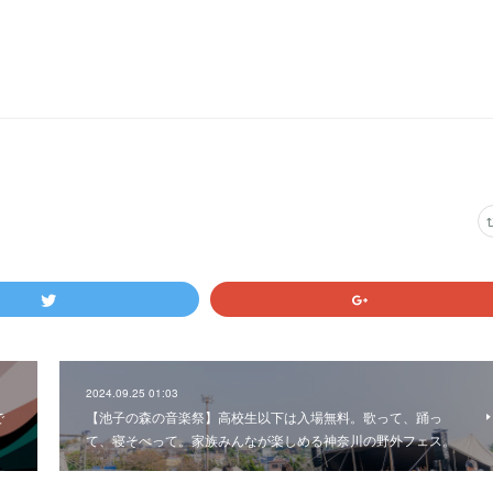
2024.09.25 01:03
で
【池子の森の音楽祭】高校生以下は入場無料。歌って、踊っ
て、寝そべって。家族みんなが楽しめる神奈川の野外フェス。