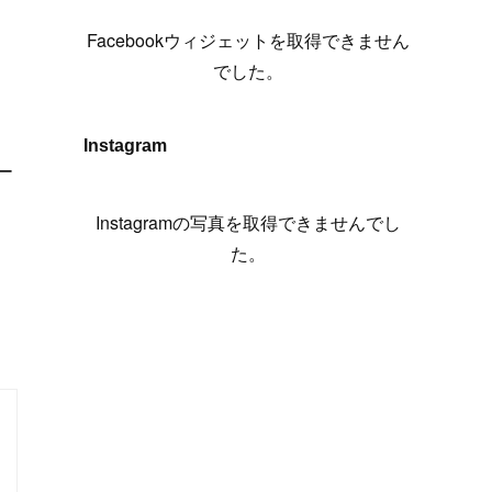
(
6
)
(
7
)
(
7
)
(
7
)
(
13
)
(
12
)
(
10
)
(
9
)
Facebookウィジェットを取得できません
(
7
)
(
8
)
(
5
)
(
7
)
(
14
)
(
6
)
(
14
)
でした。
(
7
)
(
4
)
(
5
)
(
8
)
(
8
)
(
2
)
(
4
)
(
9
)
(
3
)
(
9
)
Instagram
ピー
(
9
)
(
8
)
(
8
)
(
8
)
(
4
)
Instagramの写真を取得できませんでし
(
5
)
た。