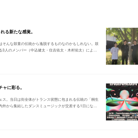
られる新たな感覚。
はそんな鼓童の伝統から逸脱するものなのかもしれない。鼓
る3人のメンバー（中込健太・住吉佑太・木村佑太）によ…
メチャに彩る。
ェス。当日は街全体がトランス状態に包まれる伝統の「桐生
内外から集結したダンスミュージックが交差する1日にな…