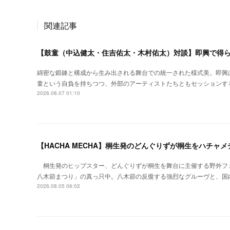
関連記事
【鼓童（中込健太・住吉佑太・木村佑太）対談】即興で得
綿密な鍛錬と構成から生み出される舞台での統一された様式美。即興
童という自負を持ちつつ、外部のアーティストたちともセッションす
2026.08.07 01:10
【HACHA MECHA】桐生発のどんぐりずが桐生をハチャ
桐生発のヒップスター、どんぐりずが桐生を舞台に主催する野外フ
八木節まつり」の真っ只中。八木節の反復する強烈なグルーヴと、国
2026.08.05 06:02