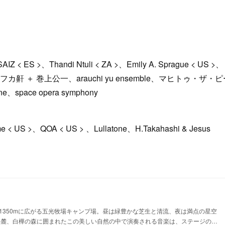
 < ES >、Thandi Ntuli < ZA >、Emily A. Sprague < US >、
JP＞ 、カフカ鼾 ＋ 巻上公一、arauchi yu ensemble、マヒトゥ・ザ・
une、space opera symphony
< US >、QOA < US > 、Lullatone、H.Takahashi & Jesus
1350mに広がる五光牧場キャンプ場。昼は緑豊かな芝生と清流、夜は満点の星空
の麓、白樺の森に囲まれたこの美しい自然の中で演奏される音楽は、ステージの…