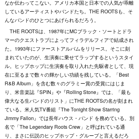
なか伝わってこない。アメリカ本国と日本での人気が乖離
しているアーティストやバンドたち。THE ROOTSも、そ
んなバンドのひとつにあげられるだろう。
THE ROOTSは、1987年にMCブラック・ソートとドラ
マーのクエストラブによってフィラデルフィアで結成され
た。1993年にファーストアルバムをリリース。そこに刻
まれていたのが、生演奏に乗せてラップするというスタイ
ル。ヒップホップに生演奏を取り入れた先駆者として、現
在に至るまで数々の輝かしい功績を残している。「Best
R&B Album」を含む数々のグラミー賞の受賞にはじま
り、米音楽誌『SPIN』や『Rolling Stone』では、「最も
偉大なる生バンドのリスト」にTHE ROOTSの名が刻まれ
ている。米人気TV番組『The Tonight Show Starring
Jimmy Fallon』では長年ハウス・バンド を務めている。別
名で「The Legendary Roots Crew」と呼ばれている通
り、まさに伝説のヒップホップ・グループと言えるだろ