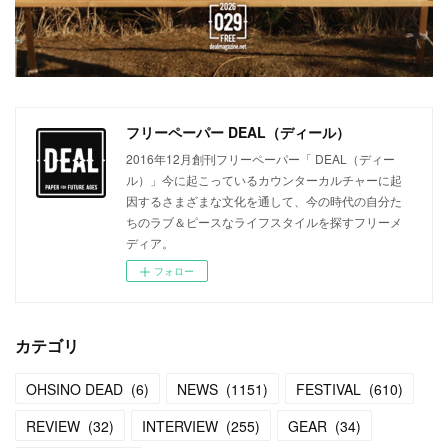
フリーペーパー DEAL（ディール）
2016年12月創刊フリーペーパー「 DEAL（ディー
ル）」今に起こっているカウンターカルチャーに起
因するさまざまな文化を通して、今の時代の自分た
ちのラブ＆ピースなライフスタイルを探すフリーメ
ディア。
フォロー
カテゴリ
OHSINO DEAD
(
6
)
NEWS
(
1151
)
FESTIVAL
(
610
)
REVIEW
(
32
)
INTERVIEW
(
255
)
GEAR
(
34
)