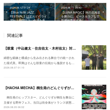
2024.09.12 01:24
2024.09.11 05:43
【Blue Note JAZZ
【LUNA MAGIC】秋の北海道
FESTIVAL】ほとんどのライ
を舞台に、ピース＆ラブな空
ブが１時間以上。会場を有…
気感が蔓延する。
関連記事
【鼓童（中込健太・住吉佑太・木村佑太）対談】即興で得られる新たな感覚。
綿密な鍛錬と構成から生み出される舞台での統一され
た様式美。即興はそんな鼓童の伝統から逸脱するも…
2026.08.07 01:10
【HACHA MECHA】桐生発のどんぐりずが桐生をハチャメチャに彩る。
桐生発のヒップスター、どんぐりずが桐生を舞台に
主催する野外フェス。当日は街全体がトランス状態…
2026.08.05 06:02