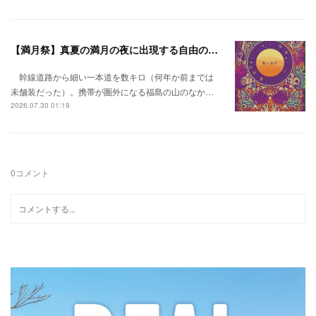
【満月祭】真夏の満月の夜に出現する自由の桃源郷。
幹線道路から細い一本道を数キロ（何年か前までは
未舗装だった）。携帯が圏外になる福島の山のなか…
2026.07.30 01:19
0
コメント