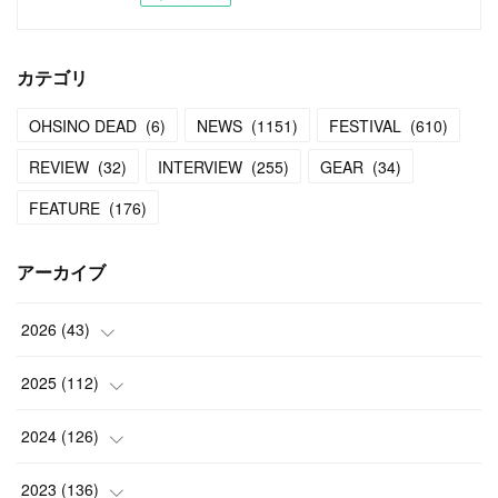
カテゴリ
OHSINO DEAD
(
6
)
NEWS
(
1151
)
FESTIVAL
(
610
)
REVIEW
(
32
)
INTERVIEW
(
255
)
GEAR
(
34
)
FEATURE
(
176
)
アーカイブ
2026
(
43
)
(
2
)
2025
(
112
)
(
3
)
(
7
)
2024
(
126
)
(
5
)
(
13
)
(
7
)
2023
(
136
)