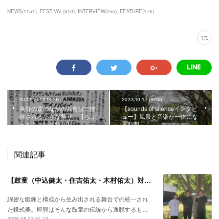
NEWS
(
1151
)
FESTIVAL
(
610
)
INTERVIEW
(
255
)
FEATURE
(
176
)
2022.10.18 05:07
2022.10.17 09:05
長野の森のなかの八角堂で開
【sounds of silenceインタビ
催される小さな祭り。【ちょ
ュー】風景と音楽が一体にな
っとここから祭り】
る時間。
関連記事
【鼓童（中込健太・住吉佑太・木村佑太）対談】即興で得られる新たな感覚。
綿密な鍛錬と構成から生み出される舞台での統一され
た様式美。即興はそんな鼓童の伝統から逸脱するも…
2026.08.07 01:10