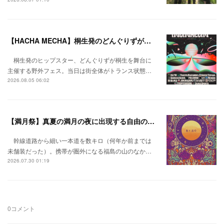
【HACHA MECHA】桐生発のどんぐりずが桐生をハチャメチャに彩る。
桐生発のヒップスター、どんぐりずが桐生を舞台に
主催する野外フェス。当日は街全体がトランス状態…
2026.08.05 06:02
【満月祭】真夏の満月の夜に出現する自由の桃源郷。
幹線道路から細い一本道を数キロ（何年か前までは
未舗装だった）。携帯が圏外になる福島の山のなか…
2026.07.30 01:19
0
コメント