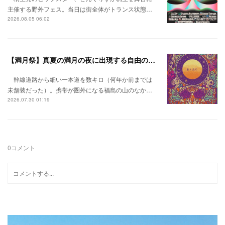
主催する野外フェス。当日は街全体がトランス状態…
2026.08.05 06:02
【満月祭】真夏の満月の夜に出現する自由の桃源郷。
幹線道路から細い一本道を数キロ（何年か前までは
未舗装だった）。携帯が圏外になる福島の山のなか…
2026.07.30 01:19
0
コメント