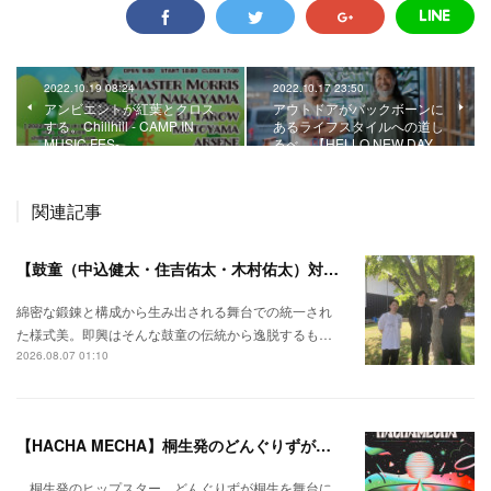
2022.10.19 08:24
2022.10.17 23:50
アンビエントが紅葉とクロス
アウトドアがバックボーンに
する。Chillhill - CAMP IN
あるライフスタイルへの道し
MUSIC FES-
るべ。【HELLO NEW DAY…
関連記事
【鼓童（中込健太・住吉佑太・木村佑太）対談】即興で得られる新たな感覚。
綿密な鍛錬と構成から生み出される舞台での統一され
た様式美。即興はそんな鼓童の伝統から逸脱するも…
2026.08.07 01:10
【HACHA MECHA】桐生発のどんぐりずが桐生をハチャメチャに彩る。
桐生発のヒップスター、どんぐりずが桐生を舞台に