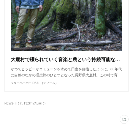
大鹿村で綴られていく音楽と農という持続可能なライフスタイル。【TAKERU ANBASSA】
かつてヒッピーがコミューンを求めて田舎を目指したように、80年代
に自然のなかの理想郷のひとつとなった長野県大鹿村。この村で育…
フリーペーパー DEAL（ディール）
NEWS
(
1151
)
FESTIVAL
(
610
)