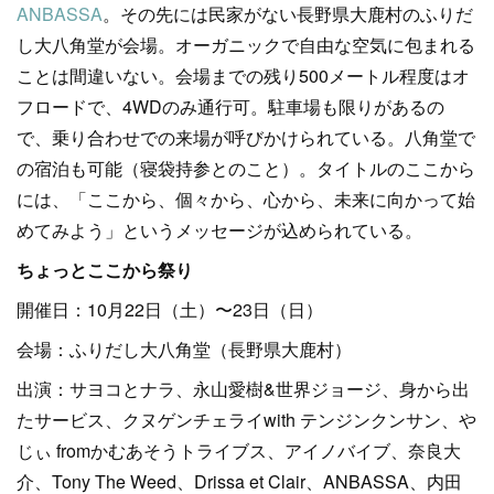
ANBASSA
。その先には民家がない長野県大鹿村のふりだ
し大八角堂が会場。オーガニックで自由な空気に包まれる
ことは間違いない。会場までの残り500メートル程度はオ
フロードで、4WDのみ通行可。駐車場も限りがあるの
で、乗り合わせでの来場が呼びかけられている。八角堂で
の宿泊も可能（寝袋持参とのこと）。タイトルのここから
には、「ここから、個々から、心から、未来に向かって始
めてみよう」というメッセージが込められている。
ちょっとここから祭り
開催日：10月22日（土）〜23日（日）
会場：ふりだし大八角堂（長野県大鹿村）
出演：サヨコとナラ、永山愛樹&世界ジョージ、身から出
たサービス、クヌゲンチェライwith テンジンクンサン、や
じぃ fromかむあそうトライブス、アイノバイブ、奈良大
介、Tony The Weed、Drissa et Clair、ANBASSA、内田