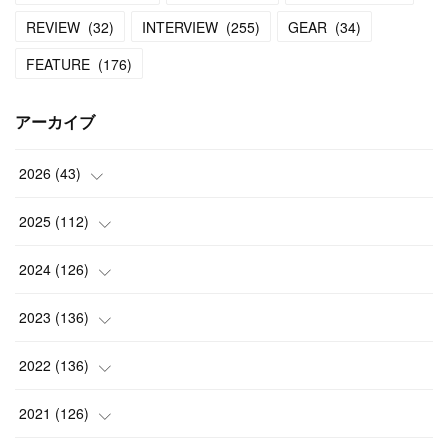
REVIEW
(
32
)
INTERVIEW
(
255
)
GEAR
(
34
)
FEATURE
(
176
)
アーカイブ
2026
(
43
)
(
2
)
2025
(
112
)
(
3
)
(
7
)
2024
(
126
)
(
5
)
(
13
)
(
7
)
2023
(
136
)
(
13
)
(
15
)
(
13
)
(
4
)
2022
(
136
)
(
6
)
(
12
)
(
15
)
(
15
)
(
6
)
2021
(
126
)