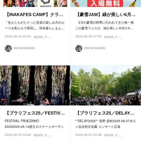
【INAKAFES CAMP】クラ…
【豪雪JAM】緑が美しい6月…
「先人たちがたどった音楽の楽しみ方のル
2月の豪雪の時季に行われてきた唯一無
ーツを私たちで再現し、田舎暮らしをよ…
二の豪雪フェスが、緑が美しい6月のキ…
2026.06.12 02:41
2026.06.08 07:50
NEWS
FESTIVAL
NEWS
FESTIVAL
atamanisyokku
atamanisyokku
【ブラリフェス25／FESTIV…
【ブラリフェス25／DELAY…
FESTIVAL FRUEZINHO
""DELAY2025"" 長野 原村2025.06.07＠八
20252025.06.14@立川ステージガーデン
ヶ岳自然文化園 コンサート広場
2026.06.05 03:00
2026.06.02 05:38
NEWS
FESTIVAL
NEWS
FESTIVAL