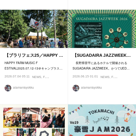
【ブラリフェス25／HAPPY …
【SUGADAIRA JAZZWEEK…
HAPPY FARM MUSIC F
長野県菅平にあるホテルで開催される
ESTIVAL2025.07.12-13＠キャンプラス…
SUGADAIRA JAZZWEEK。かつてUED…
2026.07.04 05:11
2026.06.15 01:01
NEWS
FESTIVAL
NEWS
FESTIVAL
atamanisyokku
atamanisyokku