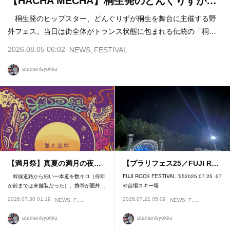
【HACHA MECHA】桐生発のどんぐりずが…
桐生発のヒップスター、どんぐりずが桐生を舞台に主催する野
外フェス。当日は街全体がトランス状態に包まれる伝統の「桐…
2026.08.05 06:02
NEWS
FESTIVAL
atamanisyokku
【満月祭】真夏の満月の夜…
【ブラリフェス25／FUJI R…
幹線道路から細い一本道を数キロ（何年
FUJI ROCK FESTIVAL ’252025.07.25 -27
か前までは未舗装だった）。携帯が圏外…
＠苗場スキー場
2026.07.30 01:19
2026.07.21 05:09
NEWS
FESTIVAL
NEWS
FESTIVAL
atamanisyokku
atamanisyokku