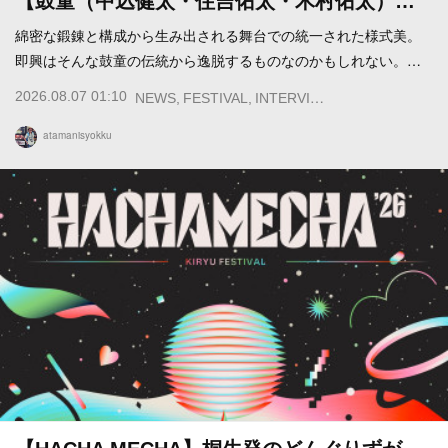
【鼓童（中込健太・住吉佑太・木村佑太）…
綿密な鍛錬と構成から生み出される舞台での統一された様式美。
即興はそんな鼓童の伝統から逸脱するものなのかもしれない。…
2026.08.07 01:10
NEWS
FESTIVAL
INTERVIEW
atamanisyokku