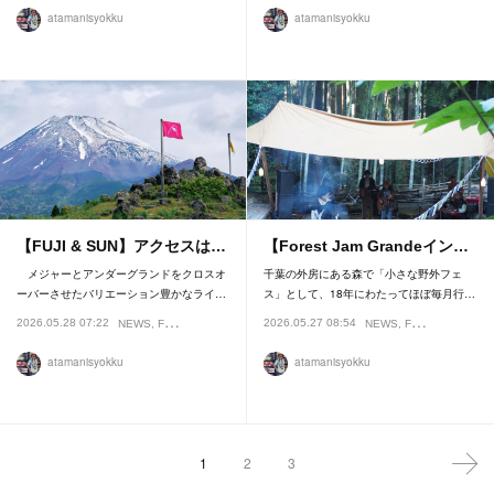
atamanisyokku
atamanisyokku
【FUJI & SUN】アクセスは…
【Forest Jam Grandeイン…
メジャーとアンダーグランドをクロスオ
千葉の外房にある森で「小さな野外フェ
ーバーさせたバリエーション豊かなライ…
ス」として、18年にわたってほぼ毎月行…
2026.05.28 07:22
2026.05.27 08:54
NEWS
FESTIVAL
NEWS
FESTIVAL
INTE
atamanisyokku
atamanisyokku
1
2
3