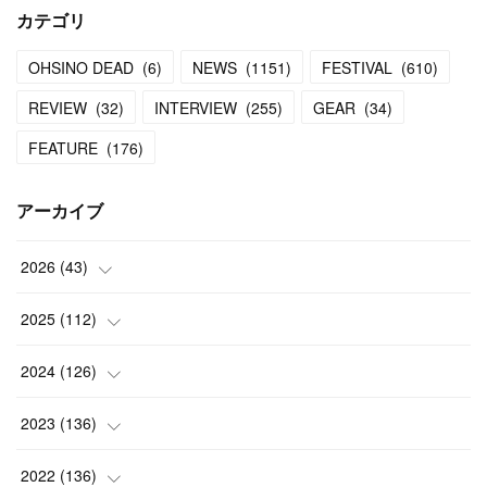
カテゴリ
OHSINO DEAD
(
6
)
NEWS
(
1151
)
FESTIVAL
(
610
)
REVIEW
(
32
)
INTERVIEW
(
255
)
GEAR
(
34
)
FEATURE
(
176
)
アーカイブ
2026
(
43
)
(
2
)
2025
(
112
)
(
3
)
(
7
)
2024
(
126
)
(
5
)
(
13
)
(
7
)
2023
(
136
)
(
13
)
(
15
)
(
13
)
(
4
)
2022
(
136
)