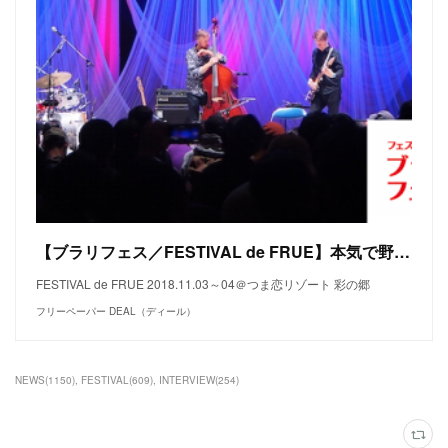
【ブラリフェス／FESTIVAL de FRUE】本気で野外で音遊びをするための場所。
FESTIVAL de FRUE 2018.11.03～04＠つま恋リゾート 彩の郷
フリーペーパー DEAL（ディール）
NEWS
(
1150
)
FESTIVAL
(
609
)
INTERVIEW
(
254
)