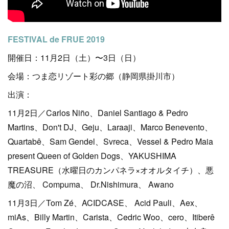
FESTIVAL de FRUE 2019
開催日：11月2日（土）〜3日（日）
会場：つま恋リゾート彩の郷（静岡県掛川市）
出演：
11月2日／Carlos Niño、Daniel Santiago & Pedro
Martins、Don't DJ、Geju、Laraaji、Marco Benevento、
Quartabê、Sam Gendel、Svreca、Vessel & Pedro Maia
present Queen of Golden Dogs、YAKUSHIMA
TREASURE（水曜日のカンパネラ×オオルタイチ）、悪
魔の沼、 Compuma、 Dr.Nishimura、 Awano
11月3日／Tom Zé、ACIDCASE、 Acid Pauli、Aex、
miAs、Billy Martin、Carista、Cedric Woo、cero、Itiberê