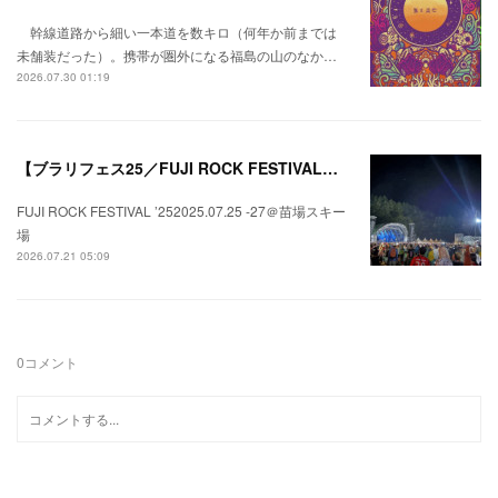
幹線道路から細い一本道を数キロ（何年か前までは
未舗装だった）。携帯が圏外になる福島の山のなか…
2026.07.30 01:19
【ブラリフェス25／FUJI ROCK FESTIVAL】日本の夏にはフジロックが欠かせない。
FUJI ROCK FESTIVAL ’252025.07.25 -27＠苗場スキー
場
2026.07.21 05:09
0
コメント