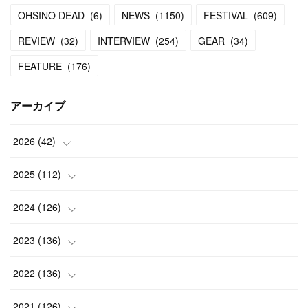
OHSINO DEAD
(
6
)
NEWS
(
1150
)
FESTIVAL
(
609
)
REVIEW
(
32
)
INTERVIEW
(
254
)
GEAR
(
34
)
FEATURE
(
176
)
アーカイブ
2026
(
42
)
(
1
)
2025
(
112
)
(
3
)
(
7
)
2024
(
126
)
(
5
)
(
13
)
(
7
)
2023
(
136
)
(
13
)
(
15
)
(
13
)
(
4
)
2022
(
136
)
(
6
)
(
12
)
(
15
)
(
15
)
(
6
)
2021
(
126
)