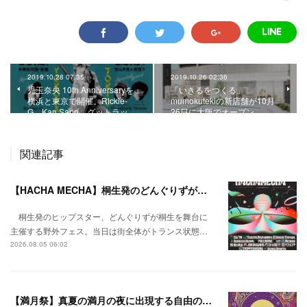
2019.10.28 07:35
2019.10.26 02:36
児玉奈央 10th Anniversaryを
「いきるをつくる」
横浜と東京で開催。Rickie-
mumokutekiの新店舗が10月
G、Kan Sano、グットラッ…
26日に大阪でオープン。
関連記事
【HACHA MECHA】桐生発のどんぐりずが桐生をハチャメチャに彩る。
桐生発のヒップスター、どんぐりずが桐生を舞台に
主催する野外フェス。当日は街全体がトランス状態…
2026.08.05 06:02
【満月祭】真夏の満月の夜に出現する自由の桃源郷。