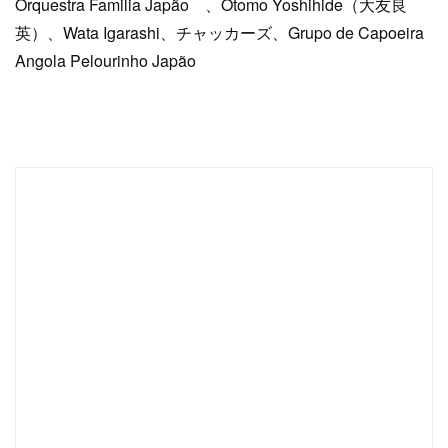
Orquestra Familia Japão 、Otomo Yoshihide（大友良
英）、Wata Igarashi、チャッカーズ、Grupo de Capoeira
Angola Pelourinho Japão