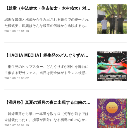
【鼓童（中込健太・住吉佑太・木村佑太）対談】即興で得られる新たな感覚。
綿密な鍛錬と構成から生み出される舞台での統一され
た様式美。即興はそんな鼓童の伝統から逸脱するも…
2026.08.07 01:10
【HACHA MECHA】桐生発のどんぐりずが桐生をハチャメチャに彩る。
桐生発のヒップスター、どんぐりずが桐生を舞台に
主催する野外フェス。当日は街全体がトランス状態…
2026.08.05 06:02
【満月祭】真夏の満月の夜に出現する自由の桃源郷。
幹線道路から細い一本道を数キロ（何年か前までは
未舗装だった）。携帯が圏外になる福島の山のなか…
2026.07.30 01:19