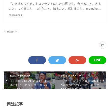
〝いきるをつくる〟をコンセプトにしたお店です。 食べること、きる
こと、つくること、つかうこと、知ること、感じること。 mumoku…
mumokuteki
NEWS
(
1151
)
2019.10.27 06:55
2019.10.25 01:25
【FRUE × DEAL 対談1】日
【ブラリフェス／豪雪JAM】
本におけるカウンターカルチ
雪のなかでのフェス。豪雪と
ャーとしてのフェスのあり…
いう特別な場所。
関連記事