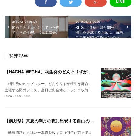
2019.05.21 06:25
2019.05.15 09:09
歌うことを大切にしていた自
SDGs（持続可能な開発目
分からの覚醒。【児玉奈央】
標）を達成するために、白馬
で気候変動＆地域経済のシ…
関連記事
【HACHA MECHA】桐生発のどんぐりずが桐生をハチャメチャに彩る。
桐生発のヒップスター、どんぐりずが桐生を舞台に
主催する野外フェス。当日は街全体がトランス状態…
2026.08.05 06:02
【満月祭】真夏の満月の夜に出現する自由の桃源郷。
幹線道路から細い一本道を数キロ（何年か前までは