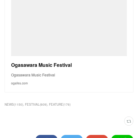
Ogasawara Music Festival
Ogasawara Music Festival
ogafes.com
NEWS
(
1150
)
FESTIVAL
(
609
)
FEATURE
(
176
)