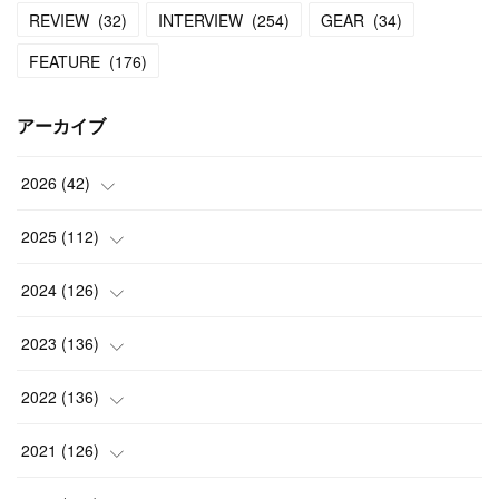
REVIEW
(
32
)
INTERVIEW
(
254
)
GEAR
(
34
)
FEATURE
(
176
)
アーカイブ
2026
(
42
)
(
1
)
2025
(
112
)
(
3
)
(
7
)
2024
(
126
)
(
5
)
(
13
)
(
7
)
2023
(
136
)
(
13
)
(
15
)
(
13
)
(
4
)
2022
(
136
)
(
6
)
(
12
)
(
15
)
(
15
)
(
6
)
2021
(
126
)
(
2
)
(
12
)
(
23
)
(
21
)