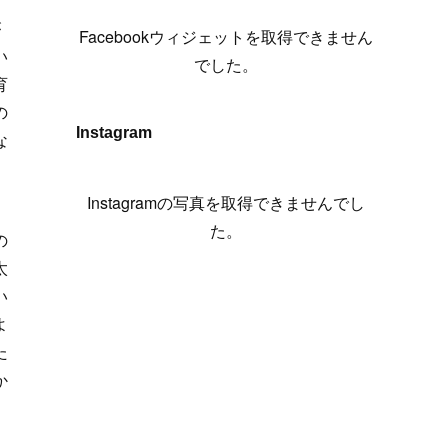
(
6
)
(
7
)
(
7
)
(
7
)
(
13
)
(
12
)
(
10
)
(
9
)
が
Facebookウィジェットを取得できません
(
7
)
(
8
)
(
5
)
(
7
)
(
14
)
(
6
)
(
14
)
い
でした。
(
7
)
育
(
4
)
(
5
)
(
8
)
(
8
)
(
2
)
の
(
4
)
(
9
)
(
3
)
(
9
)
Instagram
な
(
9
)
(
8
)
(
8
)
(
8
)
(
4
)
Instagramの写真を取得できませんでし
(
5
)
た。
の
太
い
よ
た
か