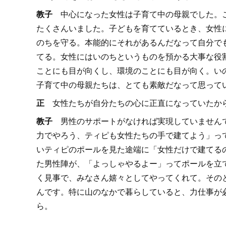
教子
中心になった女性は子育て中の母親でした。
たくさんいました。子どもを育てているとき、女性
のちを守る。本能的にそれがあるんだなって自分で
てる。女性にはいのちというものを預かる大事な役
ことにも目が向くし、環境のことにも目が向く。い
子育て中の母親たちは、とても素敵だなって思って
正
女性たちが自分たちの心に正直になっていたか
教子
男性のサポートがなければ実現していません
力でやろう、ティピも女性たちの手で建てよう」っ
いティピのポールを見た途端に「女性だけで建てる
た男性陣が、「よっしゃやるよー」ってポールを立
く見事で、みなさん嬉々としてやってくれて。その
んです。特に山のなかで暮らしていると、力仕事が
ら。