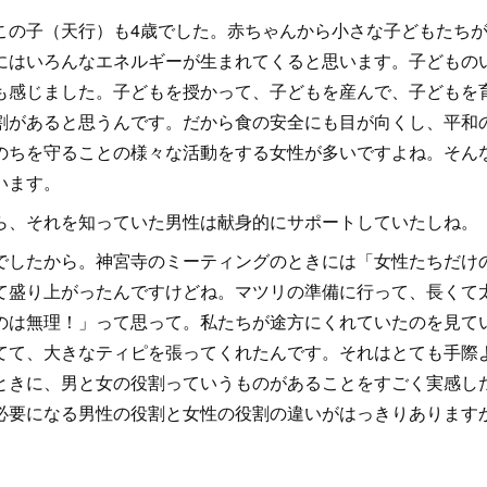
この子（天行）も4歳でした。赤ちゃんから小さな子どもたち
にはいろんなエネルギーが生まれてくると思います。子どもの
も感じました。子どもを授かって、子どもを産んで、子どもを
割があると思うんです。だから食の安全にも目が向くし、平和
のちを守ることの様々な活動をする女性が多いですよね。そん
います。
ら、それを知っていた男性は献身的にサポートしていたしね。
でしたから。神宮寺のミーティングのときには「女性たちだけ
て盛り上がったんですけどね。マツリの準備に行って、長くて
のは無理！」って思って。私たちが途方にくれていたのを見て
てて、大きなティピを張ってくれたんです。それはとても手際
ときに、男と女の役割っていうものがあることをすごく実感し
必要になる男性の役割と女性の役割の違いがはっきりあります