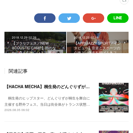
2018.12.29 02:26
2018.12.25 07:16
【ブラリフェス／NEW
【APPI JAZZY SPORT／イン
ACOUSTIC CAMP】雨のな
タビュー】音楽とスポーツの
かの森も心地いい？ 深夜の…
心地よい併走を掲げる冬フ…
関連記事
【HACHA MECHA】桐生発のどんぐりずが桐生をハチャメチャに彩る。
桐生発のヒップスター、どんぐりずが桐生を舞台に
主催する野外フェス。当日は街全体がトランス状態…
2026.08.05 06:02