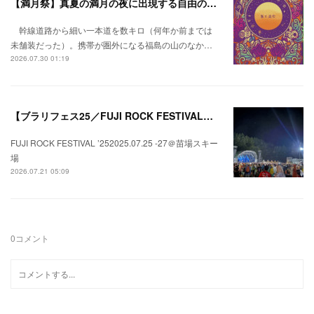
【満月祭】真夏の満月の夜に出現する自由の桃源郷。
幹線道路から細い一本道を数キロ（何年か前までは
未舗装だった）。携帯が圏外になる福島の山のなか…
2026.07.30 01:19
【ブラリフェス25／FUJI ROCK FESTIVAL】日本の夏にはフジロックが欠かせない。
FUJI ROCK FESTIVAL ’252025.07.25 -27＠苗場スキー
場
2026.07.21 05:09
0
コメント