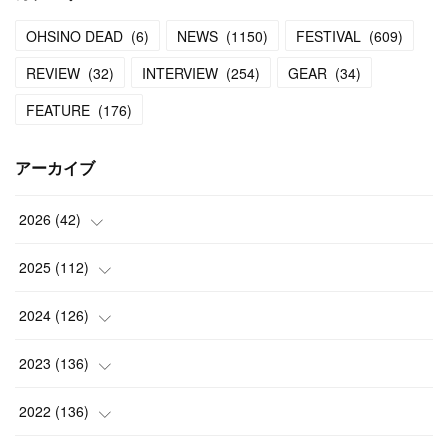
OHSINO DEAD
(
6
)
NEWS
(
1150
)
FESTIVAL
(
609
)
REVIEW
(
32
)
INTERVIEW
(
254
)
GEAR
(
34
)
FEATURE
(
176
)
アーカイブ
2026
(
42
)
(
1
)
2025
(
112
)
(
3
)
(
7
)
2024
(
126
)
(
5
)
(
13
)
(
7
)
2023
(
136
)
(
13
)
(
15
)
(
13
)
(
4
)
2022
(
136
)