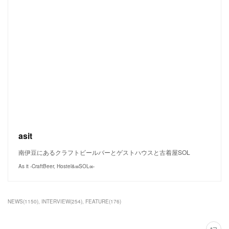
asit
南伊豆にあるクラフトビールバーとゲストハウスと古着屋SOL
As it -CraftBeer, Hostel&∞SOL∞-
NEWS
(
1150
)
INTERVIEW
(
254
)
FEATURE
(
176
)