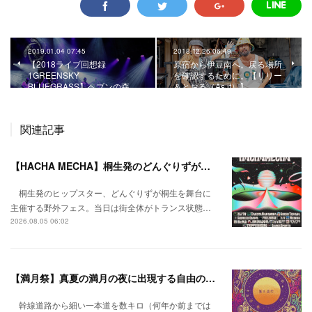
2019.01.04 07:45
2018.12.26 06:49
【2018ライブ回想録
原宿から伊豆南へ。戻る場所
1GREENSKY
を確認するために。【リリー
BLUEGRASS】ヘブンの森…
＆とおる（As it）】
関連記事
【HACHA MECHA】桐生発のどんぐりずが桐生をハチャメチャに彩る。
桐生発のヒップスター、どんぐりずが桐生を舞台に
主催する野外フェス。当日は街全体がトランス状態…
2026.08.05 06:02
【満月祭】真夏の満月の夜に出現する自由の桃源郷。
幹線道路から細い一本道を数キロ（何年か前までは