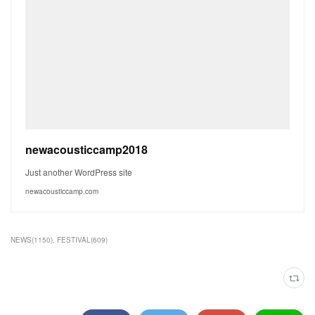
newacousticcamp2018
Just another WordPress site
newacousticcamp.com
NEWS
(
1150
)
FESTIVAL
(
609
)