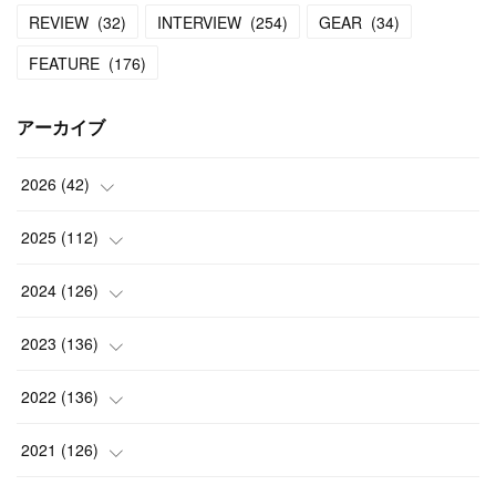
REVIEW
(
32
)
INTERVIEW
(
254
)
GEAR
(
34
)
FEATURE
(
176
)
アーカイブ
2026
(
42
)
(
1
)
2025
(
112
)
(
3
)
(
7
)
2024
(
126
)
(
5
)
(
13
)
(
7
)
2023
(
136
)
(
13
)
(
15
)
(
13
)
(
4
)
2022
(
136
)
(
6
)
(
12
)
(
15
)
(
15
)
(
6
)
2021
(
126
)
(
2
)
(
12
)
(
23
)