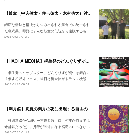
【鼓童（中込健太・住吉佑太・木村佑太）対談】即興で得られる新たな感覚。
綿密な鍛錬と構成から生み出される舞台での統一され
た様式美。即興はそんな鼓童の伝統から逸脱するも…
2026.08.07 01:10
【HACHA MECHA】桐生発のどんぐりずが桐生をハチャメチャに彩る。
桐生発のヒップスター、どんぐりずが桐生を舞台に
主催する野外フェス。当日は街全体がトランス状態…
2026.08.05 06:02
【満月祭】真夏の満月の夜に出現する自由の桃源郷。
幹線道路から細い一本道を数キロ（何年か前までは
未舗装だった）。携帯が圏外になる福島の山のなか…
2026.07.30 01:19