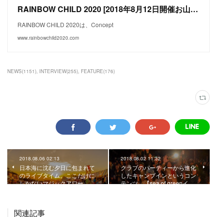
RAINBOW CHILD 2020 [2018年8月12日開催お山の野外フェス in 岐阜県八百津町] – 3世代で楽しめる!! お山の野外フェスティバル
RAINBOW CHILD 2020は、Concept
www.rainbowchild2020.com
NEWS
(
1151
)
INTERVIEW
(
255
)
FEATURE
(
176
)
2018.08.06 02:13
2018.08.02 11:32
日本海に沈む夕日に包まれて
クラブのパーティーから進化
のライブタイム。ここだけに
したキャンプインというコン
しかないマジックアワー。…
テンツ。【sea of greenイ…
関連記事