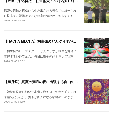
【鼓童（中込健太・住吉佑太・木村佑太）対談】即興で得られる新たな感覚。
綿密な鍛錬と構成から生み出される舞台での統一され
た様式美。即興はそんな鼓童の伝統から逸脱するも…
2026.08.07 01:10
【HACHA MECHA】桐生発のどんぐりずが桐生をハチャメチャに彩る。
桐生発のヒップスター、どんぐりずが桐生を舞台に
主催する野外フェス。当日は街全体がトランス状態…
2026.08.05 06:02
【満月祭】真夏の満月の夜に出現する自由の桃源郷。
幹線道路から細い一本道を数キロ（何年か前までは
未舗装だった）。携帯が圏外になる福島の山のなか…
2026.07.30 01:19