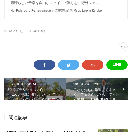
素晴らしい音楽を自由なスタイルで楽しむ」野外フェス。
Hot Field 2018@8.4sat&5sun in 宮野運動公園 Music Live in Kurobe
NEWS
(
1151
)
FESTIVAL
(
610
)
2018.08.08 01:14
2018.08.06 00:23
【ブラリフェス／Spring
子どもたちに希望ある未来
Love 春風】楽しむだけがフ
を。フェスがもたらしてくれ
ェスじゃない！ 未来志向の…
る平和。【RAINBOW CHI…
関連記事