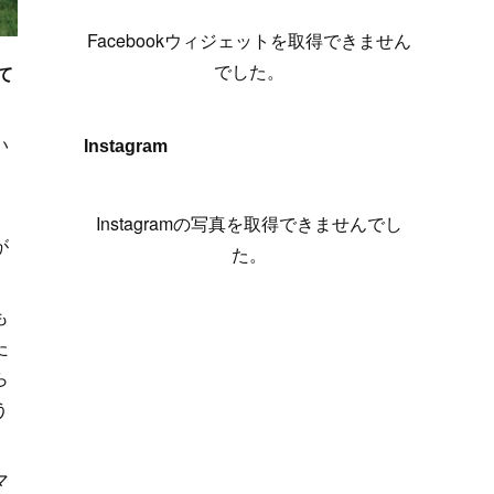
(
6
)
(
7
)
(
7
)
(
7
)
(
13
)
(
12
)
(
10
)
(
9
)
Facebookウィジェットを取得できません
(
7
)
(
8
)
(
5
)
(
7
)
(
14
)
(
6
)
(
14
)
でした。
て
(
7
)
(
4
)
(
5
)
(
8
)
(
8
)
(
2
)
(
4
)
(
9
)
(
3
)
(
9
)
い
Instagram
(
9
)
(
8
)
(
8
)
(
8
)
(
4
)
Instagramの写真を取得できませんでし
が
(
5
)
た。
も
た
ら
う
マ