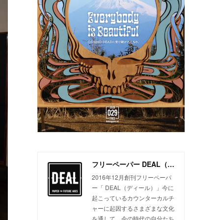
フリーペーパー DEAL（ディール）
2016年12月創刊フリーペーパ
ー「 DEAL（ディール）」今に
起こっているカウンターカルチ
ャーに起因するさまざまな文化
を通して、今の時代の自分たち