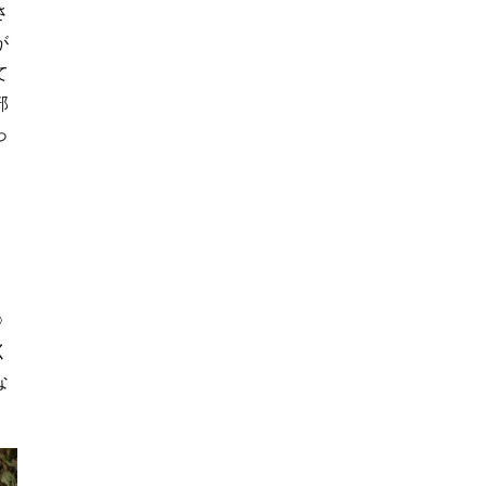
さ
が
て
部
っ
〉
く
な