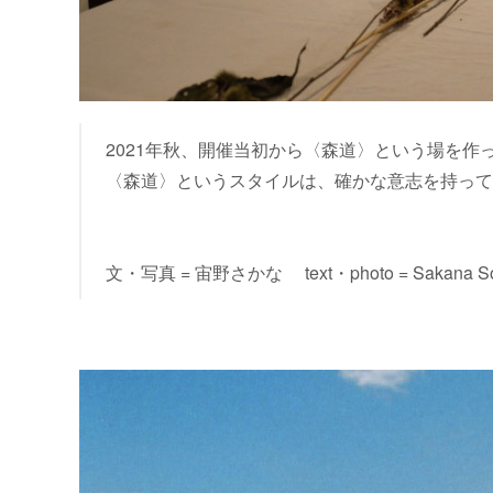
2021年秋、開催当初から〈森道〉という場を
〈森道〉というスタイルは、確かな意志を持って
文・写真 = 宙野さかな text・photo = Sakana So