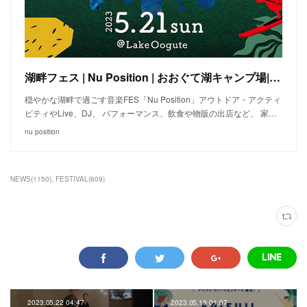
湖畔フェス | Nu Position | おおぐて湖キャンプ場| 長野県
穏やかな湖畔で過ごす音楽FES「Nu Position」​ アウトドア・アクティ
ビティやLive、DJ、 パフォーマンス、飲食や物販の出店など、 家…
nu position
NEWS
(
1150
)
FESTIVAL
(
609
)
2023.05.22 04:47
2023.05.19 01:07