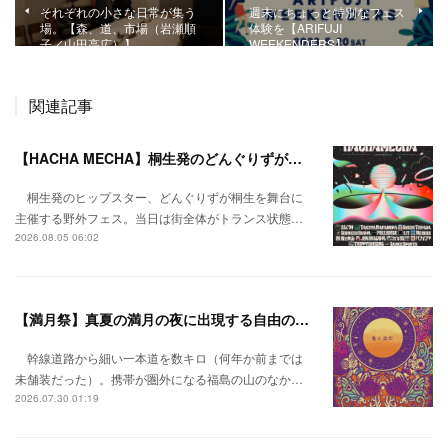
それぞれの小さな日常が集う
週末にちょっと特別なフェス
場。【森、道、市場（岩瀬順
体験を【ARIFUJI
子／山田高広）】
WEEKENDERS】
関連記事
【HACHA MECHA】桐生発のどんぐりずが桐生をハチャメチャに彩る。
桐生発のヒップスター、どんぐりずが桐生を舞台に
主催する野外フェス。当日は街全体がトランス状態…
2026.08.05 06:02
【満月祭】真夏の満月の夜に出現する自由の桃源郷。
幹線道路から細い一本道を数キロ（何年か前までは
未舗装だった）。携帯が圏外になる福島の山のなか…
2026.07.30 01:19