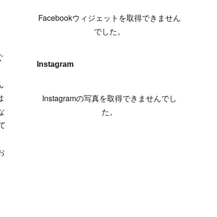
。
(
6
)
(
7
)
(
7
)
(
7
)
(
13
)
(
12
)
(
10
)
(
9
)
Facebookウィジェットを取得できません
(
7
)
(
8
)
(
5
)
(
7
)
(
14
)
(
6
)
(
14
)
でした。
(
7
)
(
4
)
(
5
)
(
8
)
(
8
)
(
2
)
ぐ
(
4
)
(
9
)
(
3
)
(
9
)
Instagram
」
(
9
)
(
8
)
(
8
)
ん
(
8
)
(
4
)
は
Instagramの写真を取得できませんでし
(
5
)
な
た。
て
お