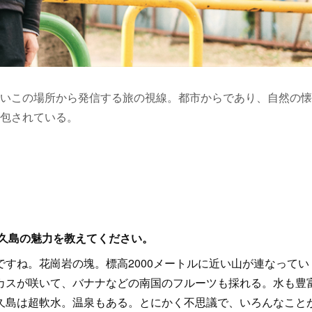
いこの場所から発信する旅の視線。都市からであり、自然の懐
包されている。
屋久島の魅力を教えてください。
すね。花崗岩の塊。標高2000メートルに近い山が連なってい
カスが咲いて、バナナなどの南国のフルーツも採れる。水も豊
久島は超軟水。温泉もある。とにかく不思議で、いろんなこと