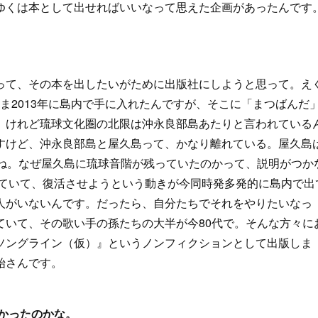
ゆくは本として出せればいいなって思えた企画があったんです
って、その本を出したいがために出版社にしようと思って。え
ま2013年に島内で手に入れたんですが、そこに「まつばんだ
。けれど琉球文化圏の北限は沖永良部島あたりと言われている
すけど、沖永良部島と屋久島って、かなり離れている。屋久島
すね。なぜ屋久島に琉球音階が残っていたのかって、説明がつか
えていて、復活させようという動きが今同時発多発的に島内で出
人がいないんです。だったら、自分たちでそれをやりたいなっ
ていて、その歌い手の孫たちの大半が今80代で。そんな方々に
ソングライン（仮）』というノンフィクションとして出版しま
始さんです。
かったのかな。