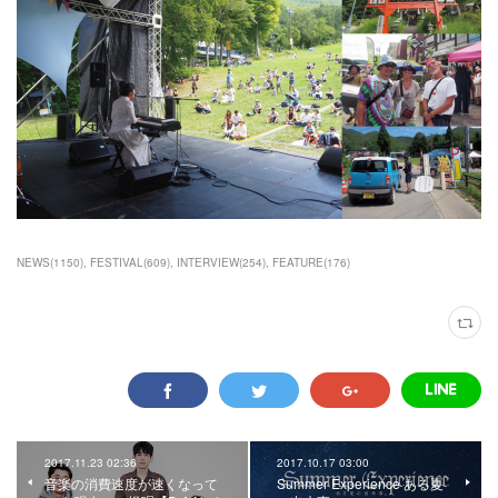
NEWS
(
1150
)
FESTIVAL
(
609
)
INTERVIEW
(
254
)
FEATURE
(
176
)
2017.11.23 02:36
2017.10.17 03:00
音楽の消費速度が速くなって
Summer Experience ある夏