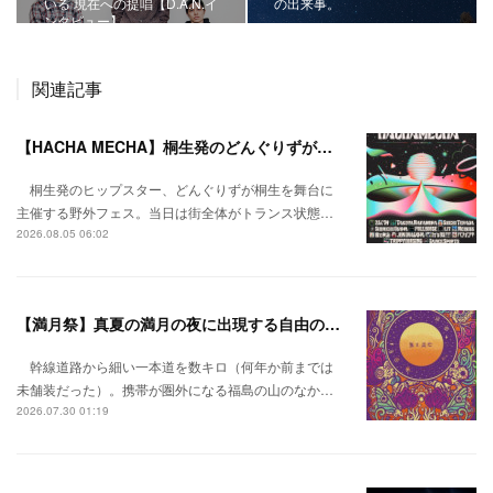
いる 現在への提唱【D.A.N.イ
の出来事。
ンタビュー】
関連記事
【HACHA MECHA】桐生発のどんぐりずが桐生をハチャメチャに彩る。
桐生発のヒップスター、どんぐりずが桐生を舞台に
主催する野外フェス。当日は街全体がトランス状態…
2026.08.05 06:02
【満月祭】真夏の満月の夜に出現する自由の桃源郷。
幹線道路から細い一本道を数キロ（何年か前までは
未舗装だった）。携帯が圏外になる福島の山のなか…
2026.07.30 01:19